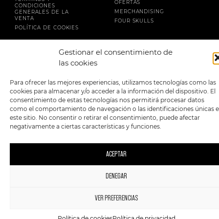
OFERTAS
CONDICIONES
MERCHANDISING
GENERALES DE LA
VENTA
FOUR SKULLS
POLÍTICA DE COOKIES
SIGUENOS EN:
METODOS DE PAGO:
Gestionar el consentimiento de
las cookies
Para ofrecer las mejores experiencias, utilizamos tecnologías como las
cookies para almacenar y/o acceder a la información del dispositivo. El
consentimiento de estas tecnologías nos permitirá procesar datos
como el comportamiento de navegación o las identificaciones únicas 
2023 FourSkulls. Reservados todos los derechos.
este sitio. No consentir o retirar el consentimiento, puede afectar
negativamente a ciertas características y funciones.
ACEPTAR
DENEGAR
1
VER PREFERENCIAS
Política de cookies
Política de privacidad