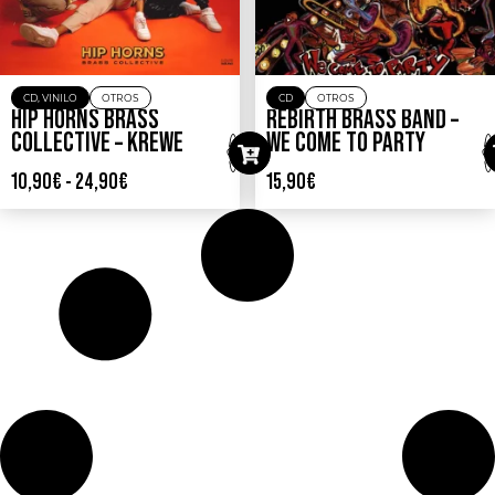
CD
,
VINILO
OTROS
CD
OTROS
HIP HORNS BRASS
REBIRTH BRASS BAND –
COLLECTIVE – KREWE
WE COME TO PARTY
10,90
€
-
24,90
€
15,90
€