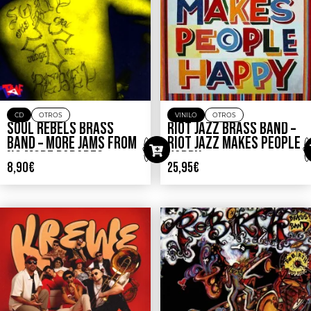
CD
OTROS
VINILO
OTROS
SOUL REBELS BRASS
RIOT JAZZ BRASS BAND –
BAND – MORE JAMS FROM
RIOT JAZZ MAKES PEOPLE
NO MORE PARADES
HAPPY
8,90
€
25,95
€