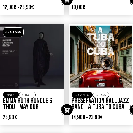
12,90
€
-
23,90
€
10,00
€
AGOTADO
VINILO
OTROS
CD
,
VINILO
OTROS
EMMA RUTH RUNDLE &
PRESERVATION HALL JAZZ
THOU – MAY OUR
BAND – A TUBA TO CUBA
CHAMBERS BE FULL
25,90
€
14,90
€
-
23,90
€