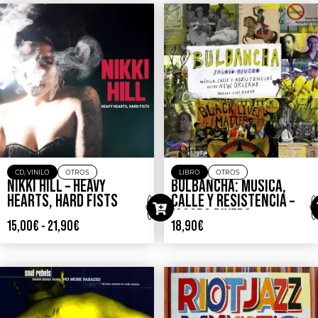
CD
,
VINILO
OTROS
LIBRO
OTROS
NIKKI HILL – HEAVY
BULBANCHA: MUSICA,
HEARTS, HARD FISTS
CALLE Y RESISTENCIA –
JACOBO RIVERO
15,00
€
-
21,90
€
18,90
€