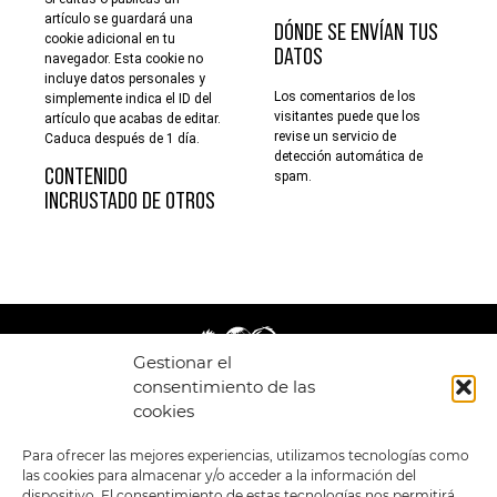
artículo se guardará una
DÓNDE SE ENVÍAN TUS
cookie adicional en tu
DATOS
navegador. Esta cookie no
incluye datos personales y
Los comentarios de los
simplemente indica el ID del
visitantes puede que los
artículo que acabas de editar.
revise un servicio de
Caduca después de 1 día.
detección automática de
CONTENIDO
spam.
INCRUSTADO DE OTROS
Gestionar el
consentimiento de las
cookies
LEGAL
ENLACES
Para ofrecer las mejores experiencias, utilizamos tecnologías como
las cookies para almacenar y/o acceder a la información del
POLÍTICA DE
TIENDA
ESTILOS
dispositivo. El consentimiento de estas tecnologías nos permitirá