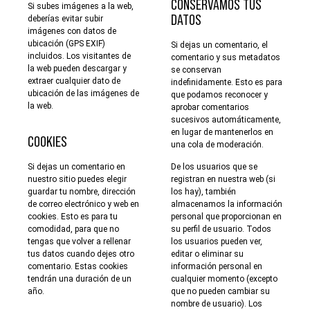
CONSERVAMOS TUS
Si subes imágenes a la web,
DATOS
deberías evitar subir
imágenes con datos de
ubicación (GPS EXIF)
Si dejas un comentario, el
incluidos. Los visitantes de
comentario y sus metadatos
la web pueden descargar y
se conservan
extraer cualquier dato de
indefinidamente. Esto es para
ubicación de las imágenes de
que podamos reconocer y
la web.
aprobar comentarios
sucesivos automáticamente,
en lugar de mantenerlos en
COOKIES
una cola de moderación.
Si dejas un comentario en
De los usuarios que se
nuestro sitio puedes elegir
registran en nuestra web (si
guardar tu nombre, dirección
los hay), también
de correo electrónico y web en
almacenamos la información
cookies. Esto es para tu
personal que proporcionan en
comodidad, para que no
su perfil de usuario. Todos
tengas que volver a rellenar
los usuarios pueden ver,
tus datos cuando dejes otro
editar o eliminar su
comentario. Estas cookies
información personal en
tendrán una duración de un
cualquier momento (excepto
año.
que no pueden cambiar su
nombre de usuario). Los