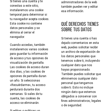
Si tienes una cuenta y te
administradores de la web
conectas a este sitio,
también pueden ver y editar
instalaremos una cookie
esa información.
temporal para determinar si
tu navegador acepta cookies.
QUÉ DERECHOS TIENES
Esta cookie no contiene
datos personales y se
SOBRE TUS DATOS
elimina al cerrar el
navegador.
Si tienes una cuenta o has
dejado comentarios en esta
Cuando accedas, también
web, puedes solicitar recibir
instalaremos varias cookies
un archivo de exportación de
para guardar tu información
los datos personales que
de acceso y tus opciones de
tenemos sobre ti, incluyendo
visualización de pantalla.
cualquier dato que nos
Las cookies de acceso duran
hayas proporcionado.
dos días, y las cookies de
También puedes solicitar que
opciones de pantalla duran
eliminemos cualquier dato
un año. Si seleccionas
personal que tengamos
«Recuérdarme», tu acceso
sobre ti. Esto no incluye
perdurará durante dos
ningún dato que estemos
semanas. Si sales de tu
obligados a conservar con
cuenta, las cookies de
fines administrativos, legales
acceso se eliminarán.
o de seguridad.
Si editas o publicas un