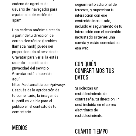
cadena de agentes de
seguimiento adicional de
usuario del navegador para
terceros, y supervisar tu
ayudar a la detección de
interacción con ese
spam.
contenido incrustado,
incluido el seguimiento de tu
Una cadena anónima creada
interacción con el contenido
a partir de tu dirección de
incrustado si tienes una
correo electrónico (también
cuenta y estás conectado a
llamada hash) puede ser
esa web.
proporcionada al servicio de
Gravatar para ver si la estás
usando. La política de
CON QUIÉN
privacidad del servicio
COMPARTIMOS TUS
Gravatar está disponible
DATOS
aquí:
https://automattic.com/privacy/.
Si solicitas un
Después de la aprobación de
restablecimiento de
tu comentario, la imagen de
contraseña, tu dirección IP
tu perfil es visible para el
será incluida en el correo
público en el contexto de tu
electrónico de
comentario.
restablecimiento.
MEDIOS
CUÁNTO TIEMPO