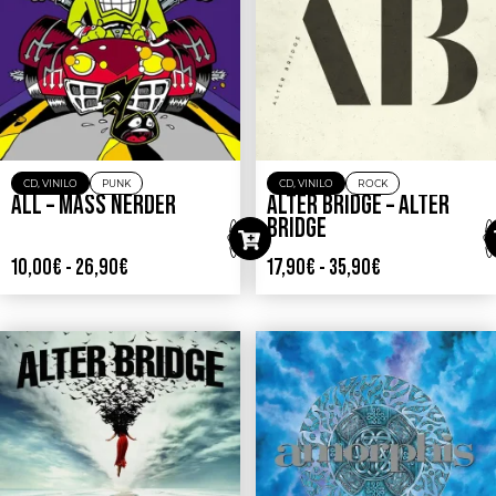
CD
,
VINILO
PUNK
CD
,
VINILO
ROCK
ALL – MASS NERDER
ALTER BRIDGE – ALTER
BRIDGE
10,00
€
-
26,90
€
17,90
€
-
35,90
€