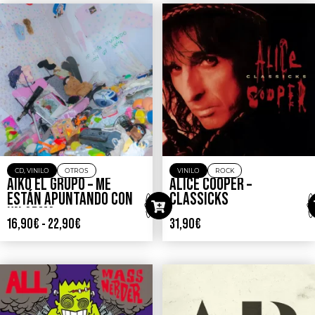
CD
,
VINILO
OTROS
VINILO
ROCK
AIKO EL GRUPO – ME
ALICE COOPER –
ESTÁN APUNTANDO CON
CLASSICKS
UN ARMA
16,90
€
-
22,90
€
31,90
€