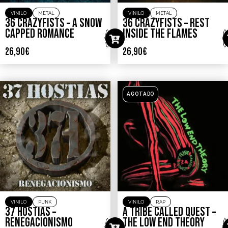
VINILO
METAL
VINILO
METAL
36 CRAZYFISTS – A SNOW
36 CRAZYFISTS – REST
CAPPED ROMANCE
INSIDE THE FLAMES
26,90
€
26,90
€
AGOTADO
VINILO
PUNK
VINILO
RAP
37 HOSTIAS –
A TRIBE CALLED QUEST –
RENEGACIONISMO
THE LOW END THEORY