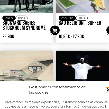
VINILO
ROCK
CD
,
VINILO
PUNK
BACKYARD BABIES –
BAD RELIGION – SUFFER
STOCKHOLM SYNDROME
28,90
€
10,90
€
-
27,90
€
Gestionar el consentimiento de
las cookies
Para ofrecer las mejores experiencias, utilizamos tecnologías como las
cookies para almacenar y/o acceder a la información del dispositivo. El
VINILO
RAP
CASETE
,
CD
,
VINILO
RAP