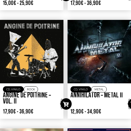
15,00
€
-
25,90
€
17,90
€
-
36,90
€
CD
,
VINILO
ROCK
CD
,
VINILO
METAL
ANGINE DE POITRINE –
ANNIHILATOR – METAL II
VOL. II
17,90
€
-
36,90
€
12,90
€
-
34,90
€