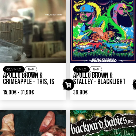
CD
,
VINILO
RAP
VINILO
RAP
APOLLO BROWN &
APOLLO BROWN &
CRIMEAPPLE – THIS, IS
STALLEY – BLACKLIGHT
NOT THAT
15,00
€
-
31,90
€
36,90
€