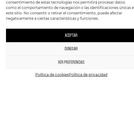
consentimiento de estas tecnologías nos permitirá procesar datos
BEASTIE BOYS – LICENSED
BIG L – HARLEM’S FINEST
como el comportamiento de navegación o las identificaciones únicas 
TO ILL
RETURN OF THE KING
este sitio. No consentir o retirar el consentimiento, puede afectar
negativamente a ciertas características y funciones.
36,90
€
15,90
€
-
29,90
€
ACEPTAR
AGOTADO
AGOTADO
DENEGAR
1
VER PREFERENCIAS
Política de cookies
Política de privacidad
VINILO
RAP
VINILO
METAL
BLAHZAY BLAHZAY – BLAH
BLOOD INCANTATION –
BLAH BLAH
ABSOLUTE ELSEWHERE
34,90
€
29,90
€