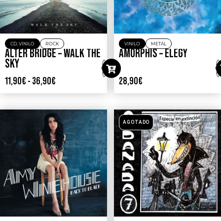
CD
,
VINILO
ROCK
VINILO
METAL
ALTER BRIDGE – WALK THE
AMORPHIS – ELEGY
SKY
11,90
€
-
36,90
€
28,90
€
AGOTADO