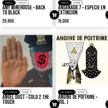
VINILO
OTROS
VINILO
PUNK
AMY WINEHOUSE – BACK
ANDANADA 7 – ESPECIE EN
TO BLACK
EXTINCION
29,90
€
15,00
€
CD
,
VINILO
PUNK
CD
,
VINILO
ROCK
ANGEL DU$T – COLD 2 THE
ANGINE DE POITRINE –
TOUCH
VOL. I