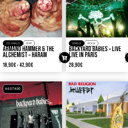
CD
,
VINILO
RAP
VINILO
ROCK
ARMAND HAMMER & THE
BACKYARD BABIES – LIVE
ALCHEMIST – HARAM
LIVE IN PARIS
18,90
€
-
42,90
€
28,90
€
AGOTADO