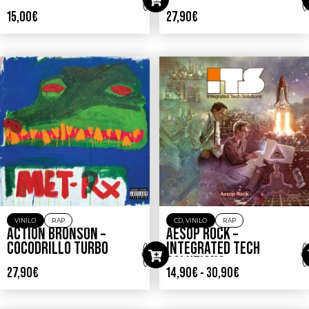
15,00
€
27,90
€
VINILO
RAP
CD
,
VINILO
RAP
ACTION BRONSON –
AESOP ROCK –
COCODRILLO TURBO
INTEGRATED TECH
SOLUTIONS
27,90
€
14,90
€
-
30,90
€