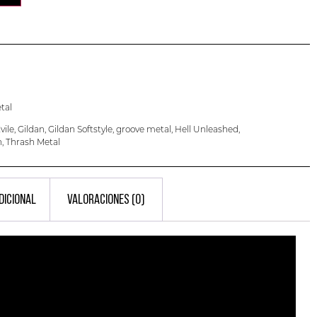
tal
vile
,
Gildan
,
Gildan Softstyle
,
groove metal
,
Hell Unleashed
,
h
,
Thrash Metal
DICIONAL
VALORACIONES (0)