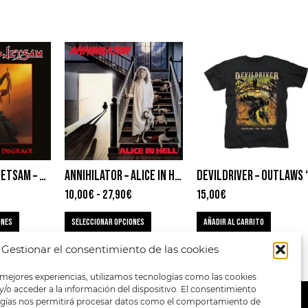
FLOTSAM AND JETSAM – NO PLACE FOR DISGRACE
ANNIHILATOR – ALICE IN HELL
D
10,00
€
-
27,90
€
15,00
€
ONES
SELECCIONAR OPCIONES
AÑADIR AL CARRITO
Gestionar el consentimiento de las cookies
 mejores experiencias, utilizamos tecnologías como las cookies
/o acceder a la información del dispositivo. El consentimiento
ogías nos permitirá procesar datos como el comportamiento de