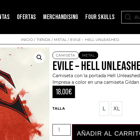
NTAS
OFERTAS
MERCHANDISING
FOUR SKULLS
INICIO
/
TIENDA
/
METAL
/ EVILE – HELL UNLEASHED
CAMISETA
METAL
EVILE – HELL UNLEASH
Camiseta con la portada Hell Unleashed,
Impresa a color en una camiseta
Gildan
18,00
€
L
XL
TALLA
L
XL
AÑADIR AL CARRI