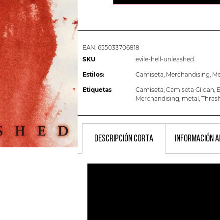
EAN:
655033706818
SKU
evile-hell-unleashed
Estilos:
Camiseta
,
Merchandising
,
Me
Etiquetas
Camiseta
,
Camiseta Gildan
,
E
Merchandising
,
metal
,
Thras
DESCRIPCIÓN CORTA
INFORMACIÓN A