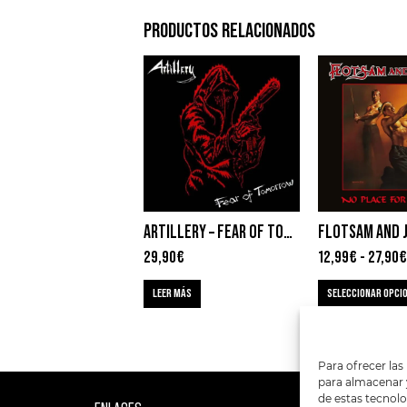
PRODUCTOS RELACIONADOS
ARTILLERY – FEAR OF TOMORROW
29,90
€
12,99
€
-
27,90
€
LEER MÁS
SELECCIONAR OPCI
Para ofrecer las
para almacenar y
de estas tecnol