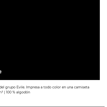
el grupo Evile. Impresa a todo color en una camiseta
m² | 100 % algodón