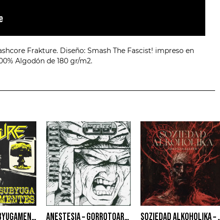
ashcore Frakture. Diseño: Smash The Fascist! impreso en
100% Algodón de 180 gr/m2.
FRAKTURE – SUBYUGAMENTES
ANESTESIA – GORROTOAREN AHOTSA
SOZIEDAD ALKOHOLIK