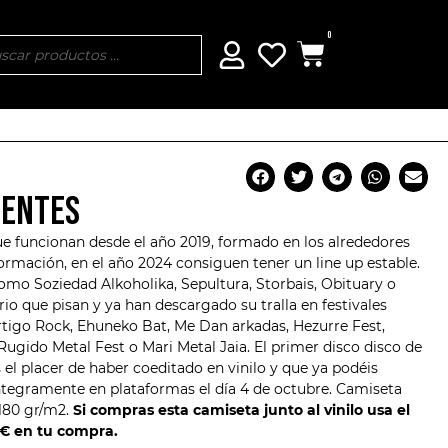
0
MENTES
 funcionan desde el año 2019, formado en los alrededores
ormación, en el año 2024 consiguen tener un line up estable.
omo Soziedad Alkoholika, Sepultura, Storbais, Obituary o
io que pisan y ya han descargado su tralla en festivales
rtigo Rock, Ehuneko Bat, Me Dan arkadas, Hezurre Fest,
Rugido Metal Fest o Mari Metal Jaia. El primer disco disco de
l placer de haber coeditado en vinilo y que ya podéis
ntegramente en plataformas el día 4 de octubre. Camiseta
180 gr/m2.
Si compras esta camiseta junto al vinilo usa el
3€ en tu compra.