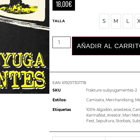
18,00
€
S
M
L
TALLA
S
M
L
AÑADIR AL CARRI
EAN:
619257301718
SKU
frakture-subyugamentes-2
Estilos:
Camiseta
,
Merchandising
,
Me
Etiquetas
100% Algodón
,
anestesia
,
Cam
Karmafest
,
Kreator
,
Mari Meta
Fest
,
Sepultura
,
Storbais
,
Sub