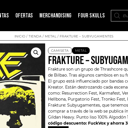
NTAS
OFERTAS
MERCHANDISING
FOUR SKULLS
INICIO
/
TIENDA
/
METAL
/ FRAKTURE – SUBYUGAMENTES
CAMISETA
METAL
FRAKTURE – SUBYUGA
Frakture
son un grupo de Thrashcore que
de Bilbao. Tras algunos cambios en su f
El grupo está influenciado por bandas c
Kreator. Están destrozando cada escenar
como: Resurrection Fest, Karmafest, Ve
Hellbona, Purgatorio Fest, Tronko Fest, 
Frakture
: Subyugamentes, que tenemos e
comprar a través de la web se publica í
Gildan Heavy. Punto liso 100% Algodón 
código descuento: FuckVox y ahorra 