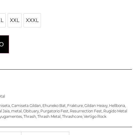
XL
XXL
XXXL
XL
XXL
XXXL
TO
tal
iseta
,
Camiseta Gildan
,
Ehuneko Bat
,
Frakture
,
Gildan Heavy
,
Hellbona
,
l Jaia
,
metal
,
Obituary
,
Purgatorio Fest
,
Resurrection Fest
,
Rugido Metal
yugamentes
,
Thrash
,
Thrash Metal
,
Thrashcore
,
Vertigo Rock