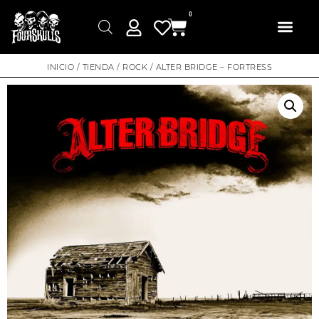
0
INICIO
/
TIENDA
/
ROCK
/ ALTER BRIDGE – FORTRESS