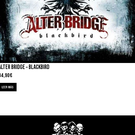
ALTER BRIDGE – BLACKBIRD
34,90
€
LEER MÁS