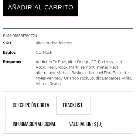
AÑADIR AL CARRITO
EAN:
016861760724
SKU
alter-bridge-fortress
Estilos:
CD
,
Rock
Etiquetas
Addicted To Pain
,
Alter Bridge
,
CD
,
Fortress
,
Hard
Rock
,
Heavy Rock
,
Mark Tremonti
,
metal
,
Metal
alternativo
,
Michael Baskette
,
Michael Elvis Baskette
,
Myles Kennedy
,
Orlando
,
rock
,
Studio Barbarosa
,
vinilo
,
Waters Rising
DESCRIPCIÓN CORTA
TRACKLIST
INFORMACIÓN ADICIONAL
VALORACIONES (0)