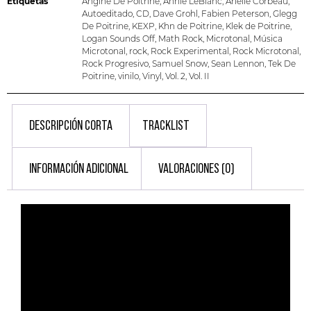
Etiquetas
Angine De Poitrine
,
Annie LeBlanc
,
Arielle Corbeau
,
Autoeditado
,
CD
,
Dave Grohl
,
Fabien Peterson
,
Glegg
De Poitrine
,
KEXP
,
Khn de Poitrine
,
Klek de Poitrine
,
Logan Sounds Off
,
Math Rock
,
Microtonal
,
Música
Microtonal
,
rock
,
Rock Experimental
,
Rock Microtonal
,
Rock Progresivo
,
Samuel Snow
,
Sean Lennon
,
Tek De
Poitrine
,
vinilo
,
Vinyl
,
Vol. 2
,
Vol. II
DESCRIPCIÓN CORTA
TRACKLIST
INFORMACIÓN ADICIONAL
VALORACIONES (0)