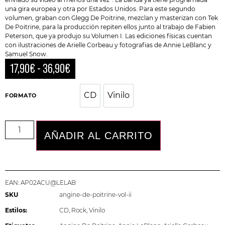
una gira europea y otra por Estados Unidos. Para este segundo
volumen, graban con Glegg De Poitrine, mezclan y masterizan con Tek
De Poitrine, para la producción repiten ellos junto al trabajo de Fabien
Peterson, que ya produjo su Volumen I. Las ediciones físicas cuentan
con ilustraciones de Arielle Corbeau y fotografias de Annie LeBlanc y
Samuel Snow.
17,90
€
-
36,90
€
CD
Vinilo
CD
Vinilo
FORMATO
AÑADIR AL CARRITO
EAN:
AP02ACU@LELAB
SKU
angine-de-poitrine-vol-ii
Estilos:
CD
,
Rock
,
Vinilo