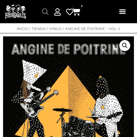
0
INICIO
/
TIENDA
/
VINILO
/ ANGINE DE POITRINE – VOL. II