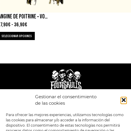
ANGINE DE POITRINE – VOL. I
17,90
€
-
36,90
€
SELECCIONAR OPCIONES
Gestionar el consentimiento
LEGAL
ENLACES
de las cookies
POLÍTICA DE
TIENDA
ESTILOS
Para ofrecer las mejores experiencias, utilizamos tecnologías como
PRIVACIDAD
FORMATOS
PREVENTAS
las cookies para almacenar y/o acceder a la información del
TÉRMINOS Y
OFERTAS
dispositivo. El consentimiento de estas tecnologías nos permitirá
CONDICIONES
MERCHANDISING
GENERALES DE LA
procesar datos como el comportamiento de navegación o las