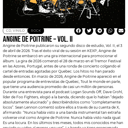
CD
,
VINILO
ROCK
ANGINE DE POITRINE – VOL. II
Angine de Poitrine
publicaron su segundo disco de estudio, Vol. II, el 3
de abril de 2026. Tras el éxito viral de su sesión en KEXP, Angine de
Poitrine se embarcó en una gira internacional para promocionar el
álbum. La gira de 2026 comenzó el 28 de marzo en el Tremor Festival
en las Azores, Portugal, antes de una ronda de concierto colgando el
cartel de entradas agotadas por Quebec. Los hitos no han parado
desde entonces. En marzo de 2026, Angine de Poitrine apareció en el
popular programa de entrevistas de Quebec, Tout le monde en parle,
que tiene una audiencia promedio de casi un millón de personas.
Durante una entrevista para el podcast Logan Sounds Off, Dave Grohl,
líder de Foo Fighters, elogió a la banda, diciendo que lo habían “dejado
absolutamente alucinado” y describiéndolos como “completamente
locos”. Sean Lennon comentó sobre ellos a través de su cuenta de X,
afirmando: “Nunca había visto a una banda instrumental tan extraña
volverse viral como
Angine de Poitrine
. Nunca había visto nada igual.
Es una locura. En los últimos tres meses, todos mis conocidos me han
enviado su video al menos una vez”. La banda ya tiene programada