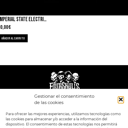
IMPERIAL STATE ELECTRIC – IN CONCERT
10,00
€
AÑADIR AL CARRITO
Gestionar el consentimiento
de las cookies
LEGAL
ENLACES
POLÍTICA DE
TIENDA
ESTILOS
Para ofrecer las mejores experiencias, utilizamos tecnologías como
PRIVACIDAD
FORMATOS
PREVENTAS
las cookies para almacenar y/o acceder a la información del
TÉRMINOS Y
OFERTAS
dispositivo. El consentimiento de estas tecnologías nos permitirá
CONDICIONES