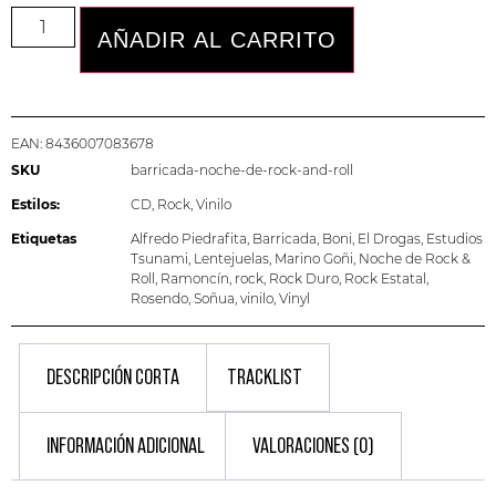
AÑADIR AL CARRITO
EAN:
8436007083678
SKU
barricada-noche-de-rock-and-roll
Estilos:
CD
,
Rock
,
Vinilo
Etiquetas
Alfredo Piedrafita
,
Barricada
,
Boni
,
El Drogas
,
Estudios
Tsunami
,
Lentejuelas
,
Marino Goñi
,
Noche de Rock &
Roll
,
Ramoncín
,
rock
,
Rock Duro
,
Rock Estatal
,
Rosendo
,
Soñua
,
vinilo
,
Vinyl
DESCRIPCIÓN CORTA
TRACKLIST
INFORMACIÓN ADICIONAL
VALORACIONES (0)