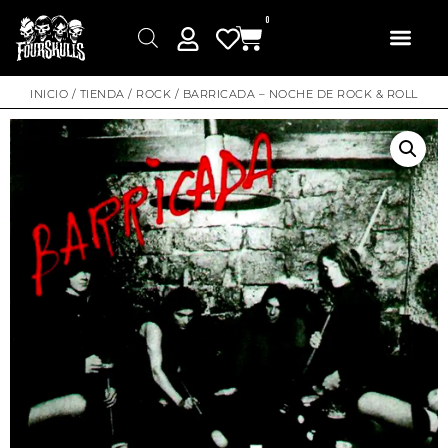
0
INICIO
/
TIENDA
/
ROCK
/ BARRICADA – NOCHE DE ROCK & ROLL