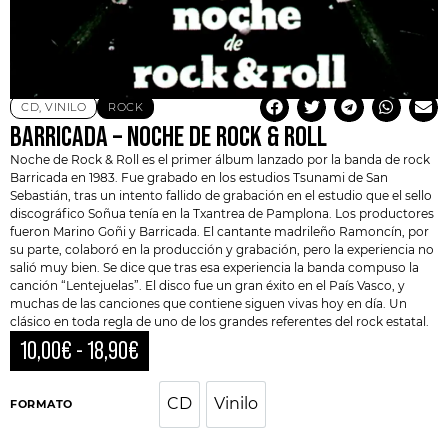
CD
,
VINILO
ROCK
BARRICADA – NOCHE DE ROCK & ROLL
Noche de Rock & Roll es el primer álbum lanzado por la banda de rock
Barricada
en 1983. Fue grabado en los estudios Tsunami de San
Sebastián, tras un intento fallido de grabación en el estudio que el sello
discográfico
Soñua
tenía en la Txantrea de Pamplona. Los productores
fueron Marino Goñi y Barricada. El cantante madrileño Ramoncín, por
su parte, colaboró ​​en la producción y grabación, pero la experiencia no
salió muy bien. Se dice que tras esa experiencia la banda compuso la
canción “Lentejuelas”. El disco fue un gran éxito en el País Vasco, y
muchas de las canciones que contiene siguen vivas hoy en día. Un
clásico en toda regla de uno de los grandes referentes del rock estatal.
10,00
€
-
18,90
€
CD
Vinilo
CD
Vinilo
FORMATO