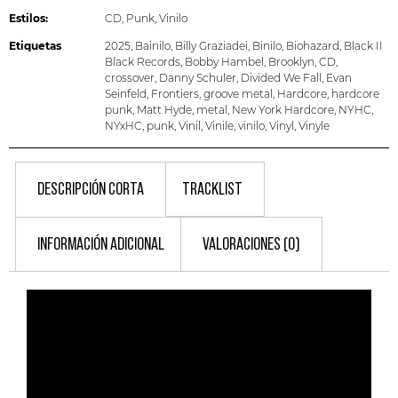
Estilos:
CD
,
Punk
,
Vinilo
Etiquetas
2025
,
Bainilo
,
Billy Graziadei
,
Binilo
,
Biohazard
,
Black II
Black Records
,
Bobby Hambel
,
Brooklyn
,
CD
,
crossover
,
Danny Schuler
,
Divided We Fall
,
Evan
Seinfeld
,
Frontiers
,
groove metal
,
Hardcore
,
hardcore
punk
,
Matt Hyde
,
metal
,
New York Hardcore
,
NYHC
,
NYxHC
,
punk
,
Vinil
,
Vinile
,
vinilo
,
Vinyl
,
Vinyle
DESCRIPCIÓN CORTA
TRACKLIST
INFORMACIÓN ADICIONAL
VALORACIONES (0)