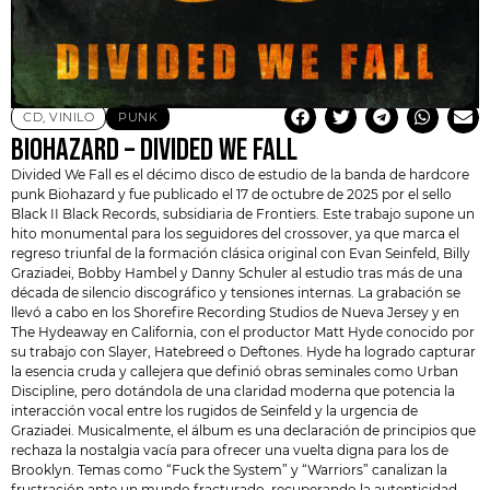
CD
,
VINILO
PUNK
BIOHAZARD – DIVIDED WE FALL
Divided We Fall es el décimo disco de estudio de la banda de hardcore
punk
Biohazard
y fue publicado el 17 de octubre de 2025 por el sello
Black II Black Records, subsidiaria de Frontiers. Este trabajo supone un
hito monumental para los seguidores del crossover, ya que marca el
regreso triunfal de la formación clásica original con Evan Seinfeld, Billy
Graziadei, Bobby Hambel y Danny Schuler al estudio tras más de una
década de silencio discográfico y tensiones internas. La grabación se
llevó a cabo en los Shorefire Recording Studios de Nueva Jersey y en
The Hydeaway en California, con el productor Matt Hyde conocido por
su trabajo con Slayer,
Hatebreed
o Deftones. Hyde ha logrado capturar
la esencia cruda y callejera que definió obras seminales como Urban
Discipline, pero dotándola de una claridad moderna que potencia la
interacción vocal entre los rugidos de Seinfeld y la urgencia de
Graziadei. Musicalmente, el álbum es una declaración de principios que
rechaza la nostalgia vacía para ofrecer una vuelta digna para los de
Brooklyn. Temas como “Fuck the System” y “Warriors” canalizan la
frustración ante un mundo fracturado, recuperando la autenticidad