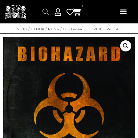
0
INICIO
/
TIENDA
/
PUNK
/ BIOHAZARD – DIVIDED WE FALL