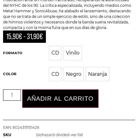
del NYHC de los 90. La crítica especializada, incluyendo medios como
Metal Hammer y SonicAbuse, ha alabado el lanzamiento, destacando
que no se trata de un simple ejercicio de estilo, sino de una colección
de himnos violentos y necesarios donde la banda suena revitalizada,
compacta y con la misma furia que en sus días de gloria.
15,90
€
-
31,90
€
CD
Vinilo
CD
Vinilo
FORMATO
CD
Negro
Naranja
COLOR
CD
Negro
Naranja
AÑADIR AL CARRITO
EAN:
8024391151426
SKU
biohazard-divided-we-fall