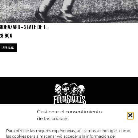
BIOHAZARD – STATE OF THE WORLD ADRESS
28,90
€
LEER MÁS
Gestionar el consentimiento
LEGAL
ENLACES
de las cookies
POLÍTICA DE
TIENDA
ESTILOS
Para ofrecer las mejores experiencias, utilizamos tecnologías como
PRIVACIDAD
FORMATOS
PREVENTAS
las cookies para almacenar y/o acceder a la información del
TÉRMINOS Y