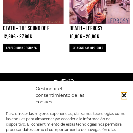
DEATH – THE SOUND OF PERSEVERANCE
DEATH – LEPROSY
12,90
€
-
27,90
€
16,90
€
-
26,90
€
SELECCIONAR OPCIONES
SELECCIONAR OPCIONES
Gestionar el
consentimiento de las
cookies
LEGAL
ENLACES
Para ofrecer las mejores experiencias, utilizamos tecnologías como
las cookies para almacenar y/o acceder a la información del
POLÍTICA DE
TIENDA
ESTILOS
dispositivo. El consentimiento de estas tecnologías nos permitirá
PRIVACIDAD
FORMATOS
PREVENTAS
procesar datos como el comportamiento de navegación o las
TÉRMINOS Y