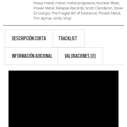
heavy metal
,
metal
,
metal progresivo
,
Nuclear Blast
,
Power Metal
,
Relapse Records
,
Scott Clendenin
,
Steve
Di Giorgio
,
The Fragile Art of Existence
,
Thrash Metal
,
Tim Aymar
,
vinilo
,
Vinyl
DESCRIPCIÓN CORTA
TRACKLIST
INFORMACIÓN ADICIONAL
VALORACIONES (0)