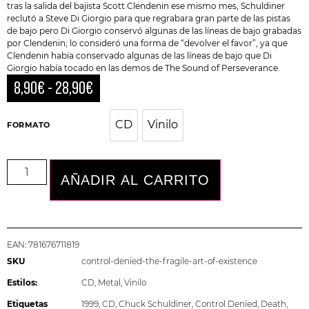
tras la salida del bajista Scott Clendenin ese mismo mes, Schuldiner
reclutó a Steve Di Giorgio para que regrabara gran parte de las pistas
de bajo pero Di Giorgio conservó algunas de las líneas de bajo grabadas
por Clendenin; lo consideró una forma de “devolver el favor”, ya que
Clendenin había conservado algunas de las líneas de bajo que Di
Giorgio había tocado en las demos de The Sound of Perseverance.
8,90
€
-
28,90
€
CD
Vinilo
CD
Vinilo
FORMATO
AÑADIR AL CARRITO
EAN:
781676711819
SKU
control-denied-the-fragile-art-of-existence
Estilos:
CD
,
Metal
,
Vinilo
Etiquetas
1999
,
CD
,
Chuck Schuldiner
,
Control Denied
,
Death
,