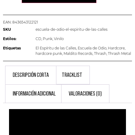
EAN:
8436543122121
SKU
escuela-de-odio-el-espiritu-de-las-calles
Estilos:
CD
,
Punk
,
Vinilo
Etiquetas
El Espíritu de las Calles
,
Escuela de Odio
,
Hardcore
,
hardcore punk
,
Maldito Records
,
Thrash
,
Thrash Metal
DESCRIPCIÓN CORTA
TRACKLIST
INFORMACIÓN ADICIONAL
VALORACIONES (0)