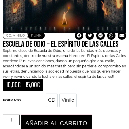
CD
,
VINILO
PUNK
ESCUELA DE ODIO – EL ESPÍRITU DE LAS CALLES
Séptimo disco de
Escuela de Odio
, una de las bandas más queridas y
constantes, dentro de nuestra escena
Hardcore
. El Espíritu de las Calles
contiene 12 nuevas canciones, dando un pequeño giro a su estilo,
acercándose a un sonido más
thrash
pero sin perder el compromiso en
sus letras, denunciando la sociedad impuesta que nos quieren hacer
vivir y reivindicando la lucha en las calles, el espíritu de las calles!!
10,00
€
-
15,00
€
CD
Vinilo
CD
Vinilo
FORMATO
AÑADIR AL CARRITO