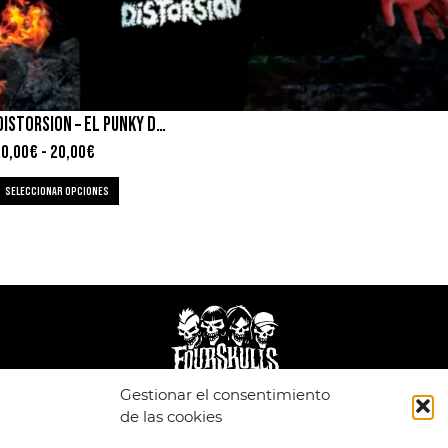
DISTORSION – EL PUNKY DEL HACHA
10,00
€
-
20,00
€
SELECCIONAR OPCIONES
Gestionar el consentimiento
de las cookies
LEGAL
ENLACES