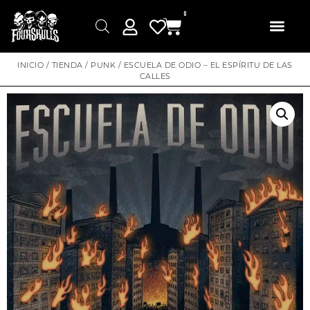
0
INICIO
/
TIENDA
/
PUNK
/ ESCUELA DE ODIO – EL ESPÍRITU DE LAS
CALLES