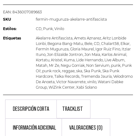
EAN:
8436007089663
SKU
fermin-muguruza-akelarre-antifascista
Estilos:
CD
,
Punk
,
Vinilo
Etiquetas
Akelarre Antifascista
,
Amets Aznarez
,
Aritz Lonbide
Lonbi
,
Begona Bang-Matu
,
Bele
,
CD
,
Chalart58
,
Elkar
,
Fermín Muguruza
,
Gloria Maurel
,
Igor Ruiz Fino
,
Itziar
Ituno
,
Jon Elizalde Jontron
,
Jon Maia
,
Karlos Animal
,
Kortatu
,
Kristel
,
Kuma
,
Lide Hernando
,
Live Album
,
Matah
,
Mr Ze
,
Negu Gorriak
,
Non Servium
,
punk
,
Punk
Oi!
,
punk rock
,
reggae
,
ska
,
Ska Punk
,
Ska Punk
Hardcore
,
Talka Records
,
Tremenda Jauría
,
Velodromo
De Anoeta
,
Victor Navarrete
,
vinilo
,
Watani Dabke
Group
,
WiZink Center
,
Xabi Solano
DESCRIPCIÓN CORTA
TRACKLIST
INFORMACIÓN ADICIONAL
VALORACIONES (0)