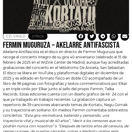
CD
,
VINILO
OTROS
FERMIN MUGURUZA – AKELARRE ANTIFASCISTA
Akelarre Antifascista es el disco en directo de
Fermin Muguruza
que
recoge el concierto íntegro de su gira 40 aniversario celebrado el 15 de
febrero de 2025 en el WiZink Center de Madrid, aunque hay acreditadas
grabaciones del concierto en el Velódromo De Anoeta, San Sebastian.
El disco se libera en YouTube y plataformas digitales en diciembre de
2025 y es editado en formato físico en doble CD acompañado de un
libro de 96 páginas con fotografías y textos conmemorativos por Elkar
y en triple vinilo por Elkar junto al sello del propio Fermin, Talka
Records. Estas ediciones cuenta con un diseño gráfico de Mr. Zé con el
que ya trabajado en trabajos recientes. La grabación captura un
repertorio de 39 canciones abarcando temas de Kortatu, Negu Gorriak
y su trayectoria en solitario. En medios Fermin comentaba sobre estos
conciertos:
“Esta gira reivindicará, bailando y pensando, una
trayectoria vital y musical de 40 años”
,
“decir a los censores que no
podrán nunca con nosotros”
o
“Después de tantos años de censura, de
persecuciones, de puertas cerradas, volver a Madrid y grabar este