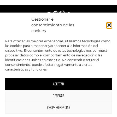
Gestionar el
consentimiento de las
cookies
LEGAL
ENLACES
Para ofrecer las mejores experiencias, utilizamos tecnologías como
las cookies para almacenar y/o acceder a la información del
POLÍTICA DE
TIENDA
ESTILOS
dispositivo. El consentimiento de estas tecnologías nos permitirá
PRIVACIDAD
FORMATOS
PREVENTAS
procesar datos como el comportamiento de navegación o las
TÉRMINOS Y
OFERTAS
identificaciones únicas en este sitio. No consentir o retirar el
CONDICIONES
MERCHANDISING
GENERALES DE LA
consentimiento, puede afectar negativamente a ciertas
VENTA
FOUR SKULLS
características y funciones.
POLÍTICA DE COOKIES
SIGUENOS EN:
METODOS DE PAGO:
ACEPTAR
DENEGAR
1
VER PREFERENCIAS
2023 FourSkulls. Reservados todos los derechos.