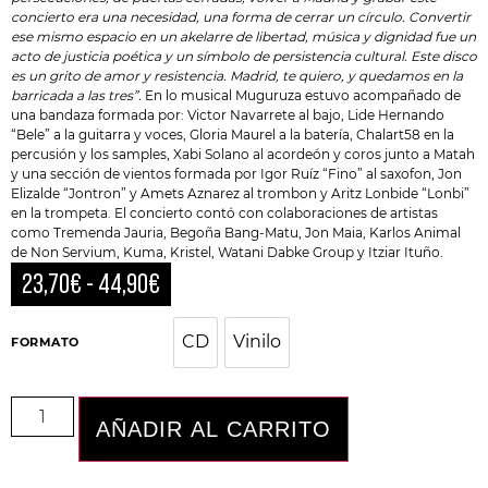
concierto era una necesidad, una forma de cerrar un círculo. Convertir
ese mismo espacio en un akelarre de libertad, música y dignidad fue un
acto de justicia poética y un símbolo de persistencia cultural. Este disco
es un grito de amor y resistencia. Madrid, te quiero, y quedamos en la
barricada a las tres”.
En lo musical Muguruza estuvo acompañado de
una bandaza formada por: Victor Navarrete al bajo, Lide Hernando
“Bele” a la guitarra y voces, Gloria Maurel a la batería, Chalart58 en la
percusión y los samples, Xabi Solano al acordeón y coros junto a Matah
y una sección de vientos formada por Igor Ruíz “Fino” al saxofon, Jon
Elizalde “Jontron” y Amets Aznarez al trombon y Aritz Lonbide “Lonbi”
en la trompeta. El concierto contó con colaboraciones de artistas
como Tremenda Jauria,
Begoña Bang-Matu
, Jon Maia, Karlos Animal
de Non Servium, Kuma, Kristel, Watani Dabke Group y Itziar Ituño.
23,70
€
-
44,90
€
CD
Vinilo
CD
Vinilo
FORMATO
AÑADIR AL CARRITO