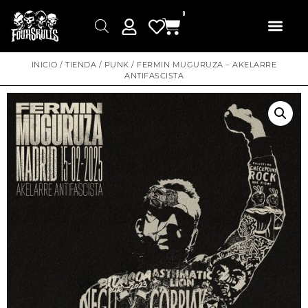
0
INICIO
/
TIENDA
/
PUNK
/ FERMIN MUGURUZA – AKELARRE
ANTIFASCISTA