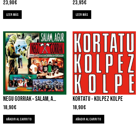
23,90
€
23,95
€
LEER MÁS
LEER MÁS
NEGU GORRIAK – SALAM, AGUR
KORTATU ‎- KOLPEZ KOLPE
18,90
€
18,90
€
AÑADIR AL CARRITO
AÑADIR AL CARRITO