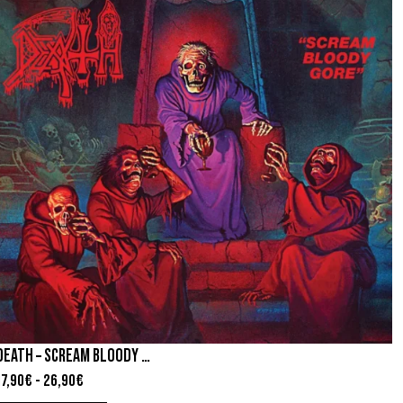
DEATH – SCREAM BLOODY GORE
17,90
€
-
26,90
€