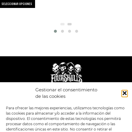
SELECCIONAR OPCIONES
Gestionar el consentimiento
LEGAL
ENLACES
de las cookies
POLÍTICA DE
TIENDA
ESTILOS
Para ofrecer las mejores experiencias, utilizamos tecnologías como
PRIVACIDAD
FORMATOS
PREVENTAS
las cookies para almacenar y/o acceder a la información del
TÉRMINOS Y
OFERTAS
dispositivo. El consentimiento de estas tecnologías nos permitirá
CONDICIONES
MERCHANDISING
GENERALES DE LA
procesar datos como el comportamiento de navegación o las
VENTA
FOUR SKULLS
identificaciones únicas en este sitio. No consentir o retirar el
POLÍTICA DE COOKIES