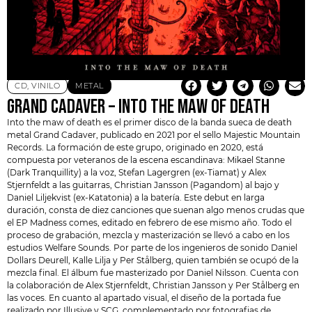
CD
,
VINILO
METAL
GRAND CADAVER – INTO THE MAW OF DEATH
Into the maw of death es el primer disco de la banda sueca de death
metal
Grand Cadaver
, publicado en 2021 por el sello Majestic Mountain
Records. La formación de este grupo, originado en 2020, está
compuesta por veteranos de la escena escandinava: Mikael Stanne
(Dark Tranquillity) a la voz, Stefan Lagergren (ex-Tiamat) y Alex
Stjernfeldt a las guitarras, Christian Jansson (Pagandom) al bajo y
Daniel Liljekvist (ex-
Katatonia
) a la batería. Este debut en larga
duración, consta de diez canciones que suenan algo menos crudas que
el EP Madness comes, editado en febrero de ese mismo año. Todo el
proceso de grabación, mezcla y masterización se llevó a cabo en los
estudios Welfare Sounds. Por parte de los ingenieros de sonido Daniel
Dollars Deurell, Kalle Lilja y Per Stålberg, quien también se ocupó de la
mezcla final. El álbum fue masterizado por Daniel Nilsson. Cuenta con
la colaboración de Alex Stjernfeldt, Christian Jansson y Per Stålberg en
las voces. En cuanto al apartado visual, el diseño de la portada fue
realizado por Illusive y SCG, complementado por fotografias de