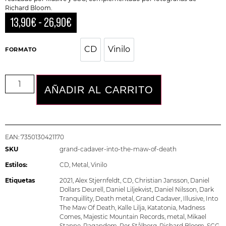
Richard Bloom.
13,90
€
-
26,90
€
CD
Vinilo
CD
Vinilo
FORMATO
AÑADIR AL CARRITO
EAN:
7350130421170
SKU
grand-cadaver-into-the-maw-of-death
Estilos:
CD
,
Metal
,
Vinilo
Etiquetas
2021
,
Alex Stjernfeldt
,
CD
,
Christian Jansson
,
Daniel
Dollars Deurell
,
Daniel Liljekvist
,
Daniel Nilsson
,
Dark
Tranquillity
,
Death metal
,
Grand Cadaver
,
Illusive
,
Into
The Maw Of Death
,
Kalle Lilja
,
Katatonia
,
Madness
Comes
,
Majestic Mountain Records
,
metal
,
Mikael
Stanne
,
Pagandom
,
Per Stålberg
,
Richard Bloom
,
SCG
,