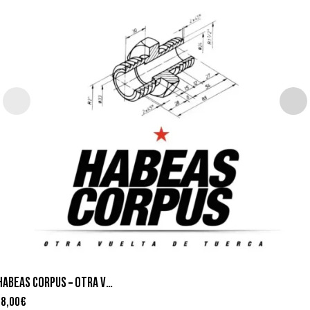
HABEAS CORPUS – OTRA VUELTA DE TUERCA
18,00
€