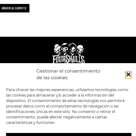
AÑADIR AL CARRITO
Gestionar el consentimiento
LEGAL
ENLACES
de las cookies
POLÍTICA DE
TIENDA
ESTILOS
Para ofrecer las mejores experiencias, utilizamos tecnologías como
PRIVACIDAD
FORMATOS
PREVENTAS
las cookies para almacenar y/o acceder a la información del
TÉRMINOS Y
OFERTAS
dispositivo. El consentimiento de estas tecnologías nos permitirá
CONDICIONES
MERCHANDISING
GENERALES DE LA
procesar datos como el comportamiento de navegación o las
VENTA
FOUR SKULLS
identificaciones únicas en este sitio. No consentir o retirar el
POLÍTICA DE COOKIES
consentimiento, puede afectar negativamente a ciertas
características y funciones.
SIGUENOS EN:
METODOS DE PAGO: