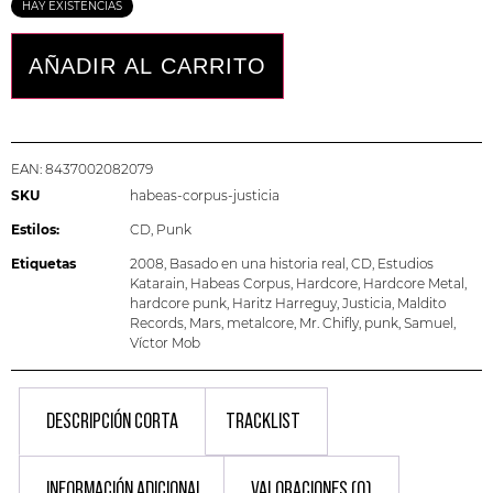
HAY EXISTENCIAS
AÑADIR AL CARRITO
EAN:
8437002082079
SKU
habeas-corpus-justicia
Estilos:
CD
,
Punk
Etiquetas
2008
,
Basado en una historia real
,
CD
,
Estudios
Katarain
,
Habeas Corpus
,
Hardcore
,
Hardcore Metal
,
hardcore punk
,
Haritz Harreguy
,
Justicia
,
Maldito
Records
,
Mars
,
metalcore
,
Mr. Chifly
,
punk
,
Samuel
,
Víctor Mob
DESCRIPCIÓN CORTA
TRACKLIST
INFORMACIÓN ADICIONAL
VALORACIONES (0)