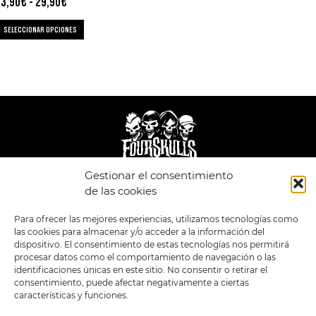
13,90
€
-
29,90
€
SELECCIONAR OPCIONES
Gestionar el consentimiento
LEGAL
ENLACES
de las cookies
POLÍTICA DE
TIENDA
ESTILOS
Para ofrecer las mejores experiencias, utilizamos tecnologías como
PRIVACIDAD
FORMATOS
PREVENTAS
las cookies para almacenar y/o acceder a la información del
TÉRMINOS Y
OFERTAS
dispositivo. El consentimiento de estas tecnologías nos permitirá
CONDICIONES
MERCHANDISING
GENERALES DE LA
procesar datos como el comportamiento de navegación o las
VENTA
FOUR SKULLS
identificaciones únicas en este sitio. No consentir o retirar el
POLÍTICA DE COOKIES
consentimiento, puede afectar negativamente a ciertas
características y funciones.
SIGUENOS EN:
METODOS DE PAGO: