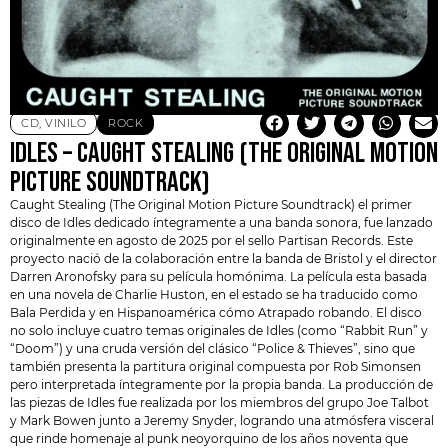
CD
,
VINILO
ROCK
IDLES – CAUGHT STEALING (THE ORIGINAL MOTION
PICTURE SOUNDTRACK)
Caught Stealing (The Original Motion Picture Soundtrack) el primer
disco de
Idles
dedicado íntegramente a una banda sonora, fue lanzado
originalmente en agosto de 2025 por el sello Partisan Records. Este
proyecto nació de la colaboración entre la banda de Bristol y el director
Darren Aronofsky para su película homónima. La película esta basada
en una novela de
Charlie Huston
, en el estado se ha traducido como
Bala Perdida y en Hispanoamérica cómo Atrapado robando. El disco
no solo incluye cuatro temas originales de Idles (como “Rabbit Run” y
“Doom”) y una cruda versión del clásico “Police & Thieves”, sino que
también presenta la partitura original compuesta por Rob Simonsen
pero interpretada íntegramente por la propia banda. La producción de
las piezas de Idles fue realizada por los miembros del grupo Joe Talbot
y Mark Bowen junto a Jeremy Snyder, logrando una atmósfera visceral
que rinde homenaje al punk neoyorquino de los años noventa que