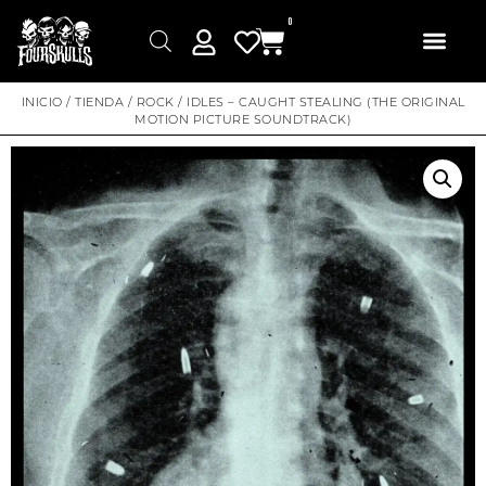
0
INICIO
/
TIENDA
/
ROCK
/ IDLES – CAUGHT STEALING (THE ORIGINAL
MOTION PICTURE SOUNDTRACK)