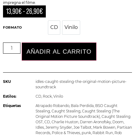
impregna el filme.
13,90
€
-
26,90
€
CD
Vinilo
CD
Vinilo
FORMATO
AÑADIR AL CARRITO
SKU
idles-caught-stealing-the-original-motion-picture-
soundtrack
Estilos:
CD
,
Rock
,
Vinilo
Etiquetas
Atrapado Robando
,
Bala Perdida
,
BSO Caught
Stealing
,
Caught Stealing
,
Caught Stealing (The
Original Motion Picture Soundtrack)
,
Caught Stealing
OST
,
CD
,
Charlie Huston
,
Darren Aronofsky
,
Doom
,
Idles
,
Jeremy Snyder
,
Joe Talbot
,
Mark Bowen
,
Partisan
Records
,
Police & Thieves
,
punk
,
Rabbit Run
,
Rob