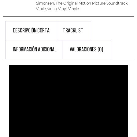
Simonsen
,
The Original Motion Picture Soundtrack
,
Vinile
,
vinilo
,
Vinyl
,
Vinyle
DESCRIPCIÓN CORTA
TRACKLIST
INFORMACIÓN ADICIONAL
VALORACIONES (0)