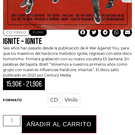
CD
,
VINILO
PUNK
IGNITE – IGNITE
Seis años han pasado desde la publicación de A War Against You, para
que los maestros del
hardcore melódico
Ignite
, regresan con este disco
homónimo. Primera grabación con su nuevo vocalista
Eli Santana
. En
palabras del bajista, Brett “Volvemos a nuestros primeros años como
grupo con nuestras influencias hardcore, intactas”. El disco salio
publicado en 2022 por Century Media.
15,90
€
-
21,90
€
CD
Vinilo
CD
Vinilo
FORMATO
AÑADIR AL CARRITO