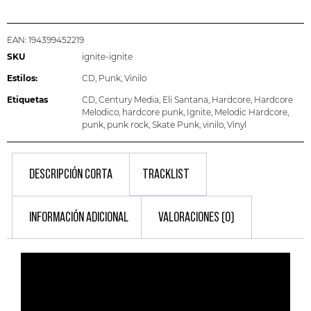
EAN:
194399452219
SKU
ignite-ignite
Estilos:
CD
,
Punk
,
Vinilo
Etiquetas
CD
,
Century Media
,
Eli Santana
,
Hardcore
,
Hardcore
Melodico
,
hardcore punk
,
Ignite
,
Melodic Hardcore
,
punk
,
punk rock
,
Skate Punk
,
vinilo
,
Vinyl
DESCRIPCIÓN CORTA
TRACKLIST
INFORMACIÓN ADICIONAL
VALORACIONES (0)