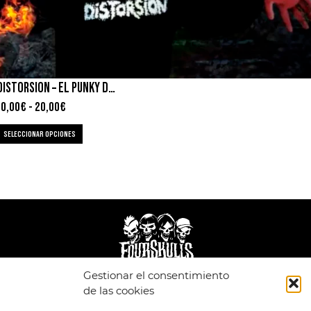
DISTORSION – EL PUNKY DEL HACHA
10,00
€
-
20,00
€
SELECCIONAR OPCIONES
Gestionar el consentimiento
de las cookies
LEGAL
ENLACES