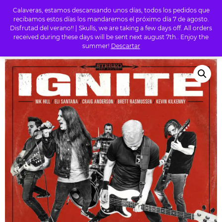
Calaveras, estamos descansando unos días, todos los pedidos que
0
recibamos estos días los mandaremos el próximo día 7 de agosto.
Disfrutad del verano!! | Skulls, we are taking a few days off. All orders
received during these days will be sent next august 7th.. Enjoy the
summer!
Descartar
INICIO
/
TIENDA
/
PUNK
/ IGNITE – IGNITE