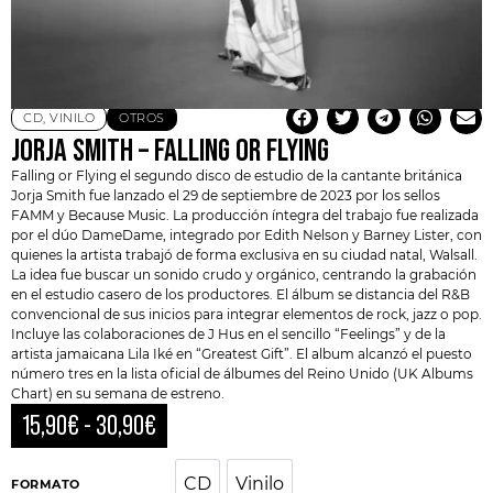
CD
,
VINILO
OTROS
JORJA SMITH – FALLING OR FLYING
Falling or Flying el segundo disco de estudio de la cantante británica
Jorja Smith
fue lanzado el 29 de septiembre de 2023 por los sellos
FAMM y Because Music. La producción íntegra del trabajo fue realizada
por el dúo
DameDame
, integrado por Edith Nelson y Barney Lister, con
quienes la artista trabajó de forma exclusiva en su ciudad natal, Walsall.
La idea fue buscar un sonido crudo y orgánico, centrando la grabación
en el estudio casero de los productores. El álbum se distancia del R&B
convencional de sus inicios para integrar elementos de rock, jazz o pop.
Incluye las colaboraciones de J Hus en el sencillo “Feelings” y de la
artista jamaicana Lila Iké en “Greatest Gift”. El album alcanzó el puesto
número tres en la lista oficial de álbumes del Reino Unido (UK Albums
Chart) en su semana de estreno.
15,90
€
-
30,90
€
CD
Vinilo
CD
Vinilo
FORMATO