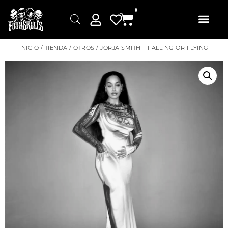
0
INICIO
/
TIENDA
/
OTROS
/ JORJA SMITH – FALLING OR FLYING