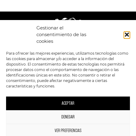
Gestionar el
consentimiento de las
cookies
LEGAL
ENLACES
Para ofrecer las mejores experiencias, utilizamos tecnologías como
las cookies para almacenar y/o acceder a la información del
POLÍTICA DE
TIENDA
ESTILOS
dispositivo. El consentimiento de estas tecnologías nos permitirá
PRIVACIDAD
FORMATOS
PREVENTAS
procesar datos como el comportamiento de navegación o las
TÉRMINOS Y
OFERTAS
identificaciones únicas en este sitio. No consentir o retirar el
CONDICIONES
MERCHANDISING
GENERALES DE LA
consentimiento, puede afectar negativamente a ciertas
VENTA
FOUR SKULLS
características y funciones.
POLÍTICA DE COOKIES
SIGUENOS EN:
METODOS DE PAGO:
ACEPTAR
DENEGAR
1
VER PREFERENCIAS