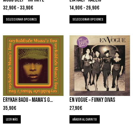
32,90
€
-
33,90
€
14,90
€
-
26,90
€
SELECCIONAR OPCIONES
SELECCIONAR OPCIONES
ERYKAH BADU – MAMA’S GUN
EN VOGUE – FUNKY DIVAS
35,90
€
27,90
€
LEER MÁS
AÑADIR AL CARRITO