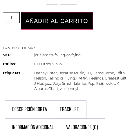
AÑADIR AL CARRITO
EAN:
197188903473
SKU
jorja-smith-falling-or-flying
Estilos:
CD
,
Otros
,
Vinilo
Etiquetas
Barney Lister
,
Because Music
,
CD
,
DameDame
,
Edith
Nelson
,
Falling or Flying
,
FAMM
,
Feelings
,
Greatest Gift
,
J Hus
,
jazz
,
Jorja Smith
,
Lila Iké
,
Pop
,
R&B
,
rock
,
UK
Albums Chart
,
vinilo
,
Vinyl
DESCRIPCIÓN CORTA
TRACKLIST
INFORMACIÓN ADICIONAL
VALORACIONES (0)