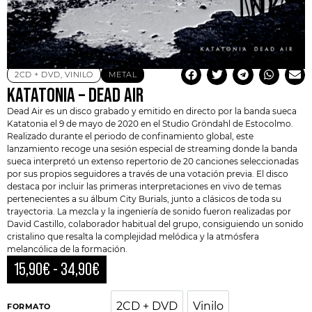
2CD + DVD
,
VINILO
METAL
KATATONIA – DEAD AIR
Dead Air es un disco grabado y emitido en directo por la banda sueca
Katatonia
el 9 de mayo de 2020 en el Studio Gröndahl de Estocolmo.
Realizado durante el periodo de confinamiento global, este
lanzamiento recoge una sesión especial de streaming donde la banda
sueca interpretó un extenso repertorio de 20 canciones seleccionadas
por sus propios seguidores a través de una votación previa. El disco
destaca por incluir las primeras interpretaciones en vivo de temas
pertenecientes a su álbum
City Burials
, junto a clásicos de toda su
trayectoria. La mezcla y la ingeniería de sonido fueron realizadas por
David Castillo, colaborador habitual del grupo, consiguiendo un sonido
cristalino que resalta la complejidad melódica y la atmósfera
melancólica de la formación.
15,90
€
-
34,90
€
2CD + DVD
Vinilo
2CD + DVD
Vinilo
FORMATO