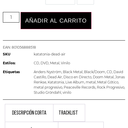
AÑADIR AL CARRITO
EAN:
801056888518
SKU
katatonia-dead-air
Estilos:
CD
,
DVD
,
Metal
,
Vinilo
Etiquetas
Anders Nyström
,
Black Metal
,
Black/Doom
,
CD
,
David
Castillo
,
Dead Air
,
Disco en Directo
,
Doom Metal
,
Jonas
Renkse
,
Katatonia
,
Live Album
,
metal
,
Metal Gótico
,
metal progresivo
,
Peaceville Records
,
Rock Progresivo
,
Studio Gröndahl
,
vinilo
DESCRIPCIÓN CORTA
TRACKLIST