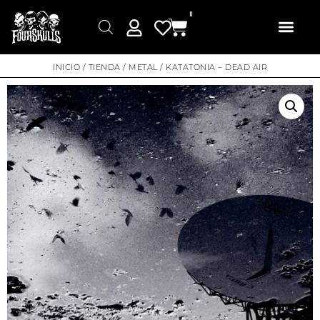
0
INICIO
/
TIENDA
/
METAL
/ KATATONIA – DEAD AIR