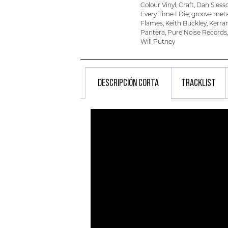
Colour Vinyl
,
Craft
,
Dan Sless
Every Time I Die
,
groove meta
Flames
,
Keith Buckley
,
Kerra
Pantera
,
Pure Noise Records
Will Putney
DESCRIPCIÓN CORTA
TRACKLIST