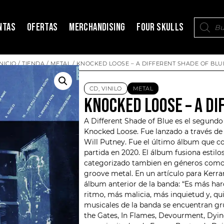
NTAS
OFERTAS
MERCHANDISING
FOUR SKULLS
INICIO
/
TIENDA
/
METAL
/ KNOCKED LOOSE – A DIFFERENT SHADE OF BLU
CD
,
VINILO
METAL
KNOCKED LOOSE – A DI
A Different Shade of Blue es el segund
Knocked Loose
. Fue lanzado a través d
Will Putney. Fue el último álbum que co
partida en 2020. El álbum fusiona estil
categorizado tambien en géneros como 
groove metal. En un artículo para Kerra
álbum anterior de la banda: “Es más ha
ritmo, más malicia, más inquietud y, qui
musicales de la banda se encuentran g
the Gates, In Flames, Devourment, Dying