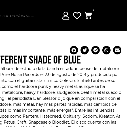
0
E
FFERENT SHADE OF BLUE
o álbum de estudio de la banda estadounidense de metalcore
e Pure Noise Records el 23 de agosto de 2019 y producido por
ntó con el guitarrista rítmico Cole Crutchfield antes de su
os como el hardcore punk y heavy metal, aunque se ha
metalcore, heavy hardcore, sludgecore, death metal sueco o
ng!, el periodista Dan Slessor dijo que en comparación con el
rdcore, más metal, hay más partes rápidas, más cambios de
zás lo más importante, más energía”. Entre las influencias
rupos como Pantera, Hatebreed, Obituary, Sodom,
Kreator
, At
 Fetus, Craft, Snapcase o Bloodlet. El disco cuenta con las