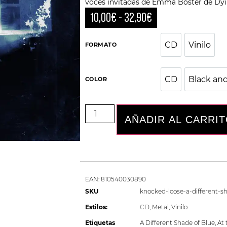
voces invitadas de Emma Boster de Dyin
10,00
€
-
32,90
€
CD
Vinilo
CD
Vini
FORMATO
CD
Black and
COLOR
CD
AÑADIR AL CARRI
EAN:
810540030890
SKU
knocked-loose-a-different-s
Estilos:
CD
,
Metal
,
Vinilo
Etiquetas
A Different Shade of Blue
,
At 