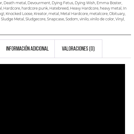
or
,
Death metal
,
Devourment
,
Dying Fetus
,
Dying Wish
,
Emma Boster
,
l
,
Hardcore
,
hardcore punk
,
Hatebreed
,
Heavy Hardcore
,
heavy metal
,
In
ng!
,
Knocked Loose
,
Kreator
,
metal
,
Metal Hardcore
,
metalcore
,
Obituary
,
,
Sludge Metal
,
Sludgecore
,
Snapcase
,
Sodom
,
vinilo
,
vinilo de color
,
Vinyl
,
INFORMACIÓN ADICIONAL
VALORACIONES (0)