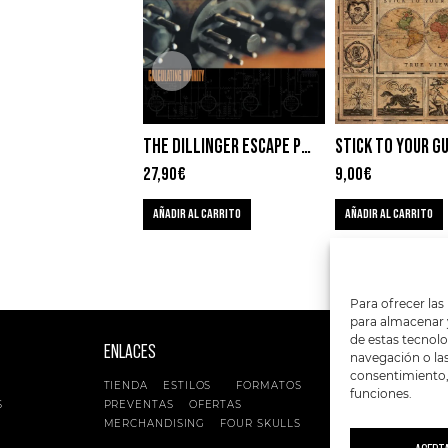
THE DILLINGER ESCAPE PLAN – CALCULATING INFINITY
27,90
€
9,00
€
AÑADIR AL CARRITO
AÑADIR AL CARRITO
Para ofrecer las
para almacenar y
de estas tecnol
ENLACES
SIGUENOS EN:
navegación o las 
consentimiento, 
TIENDA
ESTILOS
FORMATOS
funciones.
S
PREVENTAS
OFERTAS
MERCHANDISING
FOUR SKULLS