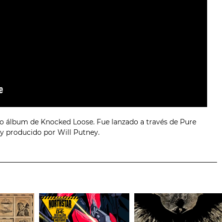
do álbum de Knocked Loose. Fue lanzado a través de Pure
 y producido por Will Putney.