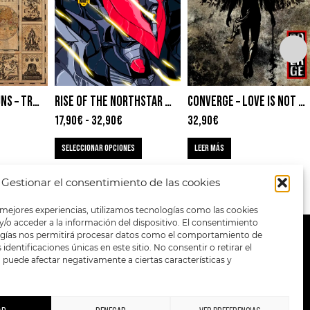
STICK TO YOUR GUNS – TRUE VIEW
RISE OF THE NORTHSTAR – CHAPTER 4: RED FALCON SUPER BATTLE! NEO PARIS WAR!!
CONVERGE – LOVE IS NOT ENOUGH
17,90
€
-
32,90
€
32,90
€
SELECCIONAR OPCIONES
LEER MÁS
Gestionar el consentimiento de las cookies
 mejores experiencias, utilizamos tecnologías como las cookies
/o acceder a la información del dispositivo. El consentimiento
ogías nos permitirá procesar datos como el comportamiento de
METODOS DE PAGO:
identificaciones únicas en este sitio. No consentir o retirar el
puede afectar negativamente a ciertas características y