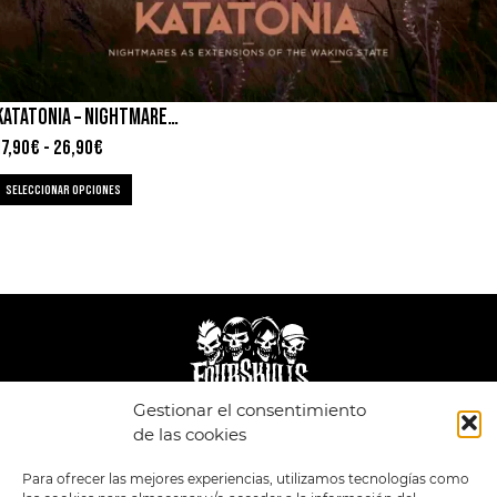
KATATONIA – NIGHTMARES AS EXTENSIONS OF THE WAKING STATE
17,90
€
-
26,90
€
SELECCIONAR OPCIONES
Gestionar el consentimiento
de las cookies
LEGAL
ENLACES
Para ofrecer las mejores experiencias, utilizamos tecnologías como
POLÍTICA DE
TIENDA
ESTILOS
PRIVACIDAD