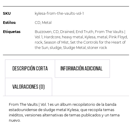
SKU
kylesa-from-the-vaults-vol-1
Estilos:
CD
,
Metal
Etiquetas
Buzzoven
,
CD
,
Drained
,
End Truth
,
From The Vaults |
Vol. 1
,
Hardcore
,
heavy metal
,
Kylesa
,
metal
,
Pink Floyd
,
rock
,
Season of Mist
,
Set the Controls for the Heart of
the Sun
,
sludge
,
Sludge Metal
,
stoner rock
DESCRIPCIÓN CORTA
INFORMACIÓN ADICIONAL
VALORACIONES (0)
From The Vaults | Vol. 1 es un álbum recopilatorio de la banda
estadounidense de sludge metal Kylesa, que recopila temas
inéditos, versiones alternativas de temas publicados y un tema
nuevo.