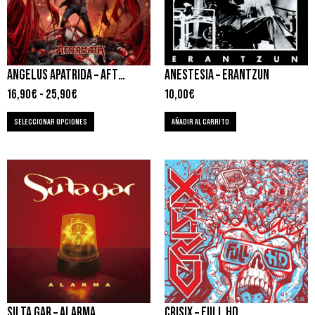
ANGELUS APATRIDA – AFTERMATH
ANESTESIA – ERANTZUN
16,90
€
-
25,90
€
10,00
€
SELECCIONAR OPCIONES
AÑADIR AL CARRITO
SU TA GAR – ALARMA
CRISIX – FULL HD