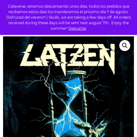
Calaveras, estamos descansando unos días, todos los pedidos que
0
recibamos estos días los mandaremos el próximo día 7 de agosto.
Disfrutad del verano!! | Skulls, we are taking a few days off. All orders
received during these days will be sent next august 7th.. Enjoy the
summer!
Descartar
INICIO
/
TIENDA
/
METAL
/ LATZEN – DENBORAREN ORBAINAK