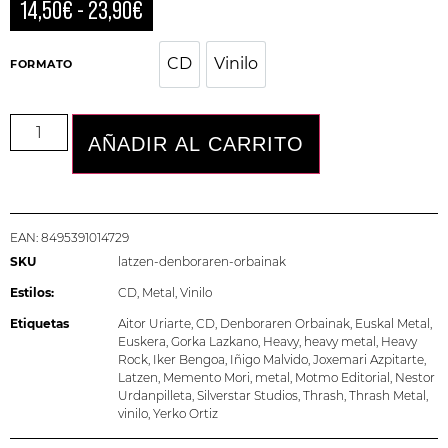
14,50
€
-
23,90
€
CD
Vinilo
CD
Vinilo
FORMATO
AÑADIR AL CARRITO
EAN:
8495391014729
SKU
latzen-denboraren-orbainak
Estilos:
CD
,
Metal
,
Vinilo
Etiquetas
Aitor Uriarte
,
CD
,
Denboraren Orbainak
,
Euskal Metal
,
Euskera
,
Gorka Lazkano
,
Heavy
,
heavy metal
,
Heavy
Rock
,
Iker Bengoa
,
Iñigo Malvido
,
Joxemari Azpitarte
,
Latzen
,
Memento Mori
,
metal
,
Motmo Editorial
,
Nestor
Urdanpilleta
,
Silverstar Studios
,
Thrash
,
Thrash Metal
,
vinilo
,
Yerko Ortiz