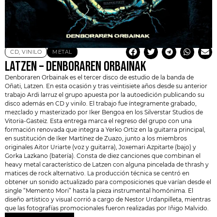
CD
,
VINILO
METAL
LATZEN – DENBORAREN ORBAINAK
Denboraren Orbainak es el tercer disco de estudio de la banda de
Oñati,
Latzen
. En esta ocasión y tras veintisiete años desde su anterior
trabajo Ardi larruz el grupo apuesta por la autoedición publicando su
disco además en CD y vinilo. El trabajo fue íntegramente grabado,
mezclado y masterizado por Iker Bengoa en los
Silverstar Studios
de
Vitoria-Gasteiz. Esta entrega marca el regreso del grupo con una
formación renovada que integra a Yerko Ortiz en la guitarra principal,
en sustitución de Iker Martínez de Zuazo, junto a los miembros
originales Aitor Uriarte (voz y guitarra), Joxemari Azpitarte (bajo) y
Gorka Lazkano (batería). Consta de diez canciones que combinan el
heavy metal característico de Latzen con alguna pincelada de thrash y
matices de rock alternativo. La producción técnica se centró en
obtener un sonido actualizado para composiciones que varían desde el
single “Memento Mori” hasta la pieza instrumental homónima. El
diseño artístico y visual corrió a cargo de Nestor Urdanpilleta, mientras
que las fotografías promocionales fueron realizadas por Iñigo Malvido.