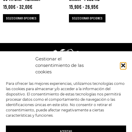
15,00
€
-
32,00
€
15,90
€
-
26,95
€
SELECCIONAR OPCIONES
SELECCIONAR OPCIONES
Gestionar el
consentimiento de las
cookies
LEGAL
ENLACES
Para ofrecer las mejores experiencias, utilizamos tecnologías como
las cookies para almacenar y/o acceder a la información del
POLÍTICA DE
TIENDA
ESTILOS
dispositivo. El consentimiento de estas tecnologías nos permitirá
PRIVACIDAD
FORMATOS
PREVENTAS
procesar datos como el comportamiento de navegación o las
TÉRMINOS Y
OFERTAS
identificaciones únicas en este sitio. No consentir o retirar el
CONDICIONES
MERCHANDISING
GENERALES DE LA
consentimiento, puede afectar negativamente a ciertas
VENTA
FOUR SKULLS
características y funciones.
POLÍTICA DE COOKIES
SIGUENOS EN:
METODOS DE PAGO: