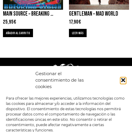
MAIN SOURCE – BREAKING ATOMS
GENTLEMAN – MAD WORLD
25,95
€
17,90
€
AÑADIR AL CARRITO
LEER MÁS
Gestionar el
consentimiento de las
cookies
LEGAL
ENLACES
Para ofrecer las mejores experiencias, utilizamos tecnologías como
las cookies para almacenar y/o acceder a la información del
POLÍTICA DE
TIENDA
ESTILOS
dispositivo. El consentimiento de estas tecnologías nos permitirá
PRIVACIDAD
FORMATOS
PREVENTAS
procesar datos como el comportamiento de navegación o las
TÉRMINOS Y
OFERTAS
identificaciones únicas en este sitio. No consentir o retirar el
CONDICIONES
MERCHANDISING
GENERALES DE LA
consentimiento, puede afectar negativamente a ciertas
VENTA
FOUR SKULLS
características y funciones.