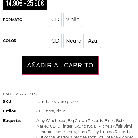
14,90
€
-
25,90
€
CD
Vinilo
CD
Vinilo
FORMATO
CD
Negro
Azul
COLOR
CD
Negro
Azul
AÑADIR AL CARRITO
EAN:
349223013122
SKU
liam-bailey-zero-grace
Estilos:
CD
,
Otros
,
Vinilo
Etiquetas
Amy Winehouse
,
Big Crown Records
,
Blues
,
Bob
Marley
,
CD
,
Dillinger
,
Ekundayo
,
El Michels Affair
,
Jimi
Hendrix
,
Leon Michels
,
Liam Bailey
,
Lioness Records
,
Out of the Shadows
,
reggae
,
rock
,
Soul
,
Stevie Wonder
,