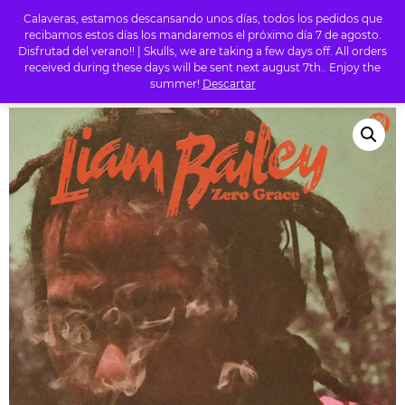
Calaveras, estamos descansando unos días, todos los pedidos que
0
recibamos estos días los mandaremos el próximo día 7 de agosto.
Disfrutad del verano!! | Skulls, we are taking a few days off. All orders
received during these days will be sent next august 7th.. Enjoy the
summer!
Descartar
INICIO
/
TIENDA
/
CD
/ LIAM BAILEY – ZERO GRACE