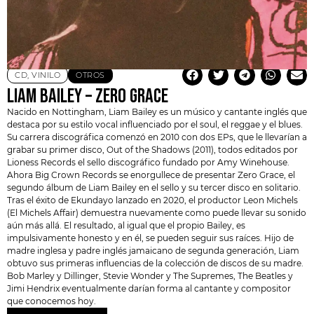
CD
,
VINILO
OTROS
LIAM BAILEY – ZERO GRACE
Nacido en Nottingham, Liam Bailey es un músico y cantante inglés que
destaca por su estilo vocal influenciado por el soul, el reggae y el blues.
Su carrera discográfica comenzó en 2010 con dos EPs, que le llevarían a
grabar su primer disco, Out of the Shadows (2011), todos editados por
Lioness Records
el sello discográfico fundado por
Amy Winehouse
.
Ahora Big Crown Records se enorgullece de presentar Zero Grace, el
segundo álbum de Liam Bailey en el sello y su tercer disco en solitario.
Tras el éxito de Ekundayo lanzado en 2020, el productor Leon Michels
(El Michels Affair) demuestra nuevamente como puede llevar su sonido
aún más allá. El resultado, al igual que el propio Bailey, es
impulsivamente honesto y en él, se pueden seguir sus raíces. Hijo de
madre inglesa y padre inglés jamaicano de segunda generación, Liam
obtuvo sus primeras influencias de la colección de discos de su madre.
Bob Marley y Dillinger, Stevie Wonder y The Supremes, The Beatles y
Jimi Hendrix
eventualmente darían forma al cantante y compositor
que conocemos hoy.