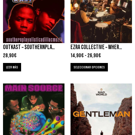
OUTKAST – SOUTHERNPLAYALISTICADILLACMUZIK
EZRA COLLECTIVE – WHERE I’M MEANT TO BE
28,90
€
14,90
€
-
26,90
€
LEER MÁS
SELECCIONAR OPCIONES