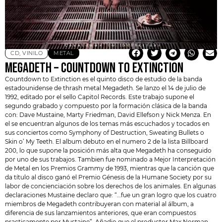
CD
,
VINILO
METAL
MEGADETH – COUNTDOWN TO EXTINCTION
Countdown to Extinction es el quinto disco de estudio de la banda
estadounidense de thrash metal
Megadeth
. Se lanzo el 14 de julio de
1992, editado por el sello Capitol Records. Este trabajo supone el
segundo grabado y compuesto por la formación clásica de la banda
con: Dave Mustaine,
Marty Friedman
, David Ellefson y Nick Menza. En
el se encuentran algunos de los temas más escuchados y tocados en
sus conciertos como Symphony of Destruction, Sweating Bullets o
Skin o’ My Teeth. El album debuto en el numero 2 de la lista Billboard
200, lo que supone la posición más alta que Megadeth ha conseguido
por uno de sus trabajos. Tambien fue nominado a Mejor Interpretación
de Metal en los Premios Grammy de 1993, mientras que la canción que
da título al disco ganó el Premio Génesis de la Humane Society por su
labor de concienciación sobre los derechos de los animales. En algunas
declaraciones Mustaine declaro que: “…fue un gran logro que los cuatro
miembros de Megadeth contribuyeran con material al álbum, a
diferencia de sus lanzamientos anteriores, que eran compuestos
practicamente por Mustaine”. Añadio que el productor Max Norman