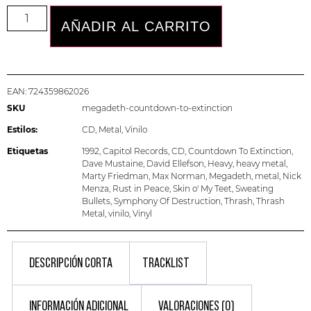
AÑADIR AL CARRITO
EAN:
724359862026
SKU
megadeth-countdown-to-extinction
Estilos:
CD
,
Metal
,
Vinilo
Etiquetas
1992
,
Capitol Records
,
CD
,
Countdown To Extinction
,
Dave Mustaine
,
David Ellefson
,
Heavy
,
heavy metal
,
Marty Friedman
,
Max Norman
,
Megadeth
,
metal
,
Nick
Menza
,
Rust in Peace
,
Skin o' My Teet
,
Sweating
Bullets
,
Symphony Of Destruction
,
Thrash
,
Thrash
Metal
,
vinilo
,
Vinyl
DESCRIPCIÓN CORTA
TRACKLIST
INFORMACIÓN ADICIONAL
VALORACIONES (0)