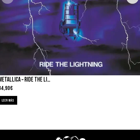
METALLICA – RIDE THE LIGHTING
34,90
€
LEER MÁS