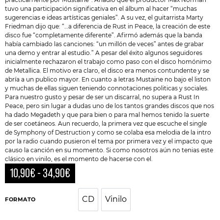
tuvo una participación significativa en el álbum al hacer “muchas
sugerencias e ideas artísticas geniales”. A su vez, el guitarrista Marty
Friedman dijo que: “…a diferencia de Rust in Peace, la creación de este
disco fue “completamente diferente”. Afirmó además que la banda
había cambiado las canciones: “un millón de veces” antes de grabar
una demo y entrar al estudio.” A pesar del éxito algunos seguidores
inicialmente rechazaron el trabajo como paso con el disco homónimo
de Metallica. El motivo era claro, el disco era menos contundente y se
abría a un publico mayor. En cuanto a letras Mustaine no bajo el liston
y muchas de ellas siguen teniendo connotaciones politicas y sociales.
Para nuestro gusto y pesar de ser un discarral, no supera a Rust In
Peace, pero sin lugar a dudas uno de los tantos grandes discos que nos
ha dado Megadeth y que para bien o para mal hemos tenido la suerte
de ser coetáneos. Aun recuerdo, la primera vez que escuche el single
de Symphony of Destruction y como se colaba esa melodia de la intro
por la radio cuando pusieron el tema por primera vez y el impacto que
causo la canción en su momento. Si como nosotros aún no tenias este
clásico en vinilo, es el momento de hacerse con el.
10,90
€
-
34,90
€
CD
Vinilo
CD
Vinilo
FORMATO