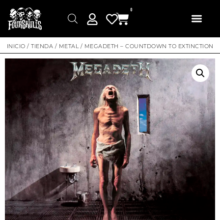
0
INICIO
/
TIENDA
/
METAL
/ MEGADETH – COUNTDOWN TO EXTINCTION