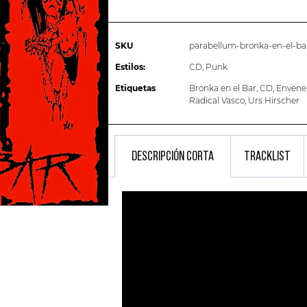
SKU
parabellum-bronka-en-el-ba
Estilos:
CD
,
Punk
Etiquetas
Bronka en el Bar
,
CD
,
Envene
Radical Vasco
,
Urs Hirscher
DESCRIPCIÓN CORTA
TRACKLIST