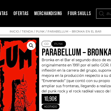
NTAS
OFERTAS
MERCHANDISING
FOUR SKULLS
INICIO
/
TIENDA
/
PUNK
/ PARABELLUM – BRONKA EN EL BAR
CD
PUNK
PARABELLUM – BRONKA
Bronka en el Bar el segundo disco de e
originalmente en 1991 por el sello
GOR
.
inflexión en la carrera del grupo, supon
mejora en la producción respecto a su 
“Envenenado” (que contó con su propio vi
ampliar sus fronteras, llegando a reali
del punk rock y el rock radikal vasco de 
10,90
€
AGOTADO