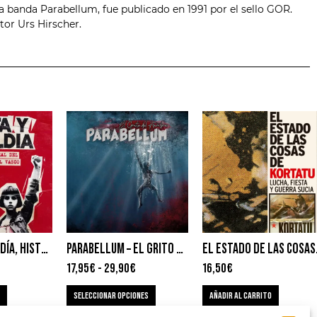
a banda Parabellum, fue publicado en 1991 por el sello GOR.
tor Urs Hirscher.
FIESTA Y REBELDÍA, HISTORIA ORAL DEL ROCK RADICAL VASCO – JAVIER JERRY CORRAL
PARABELLUM – EL GRITO DEL HAMBRE
EL ESTADO DE L
17,95
€
-
29,90
€
16,50
€
SELECCIONAR OPCIONES
AÑADIR AL CARRITO