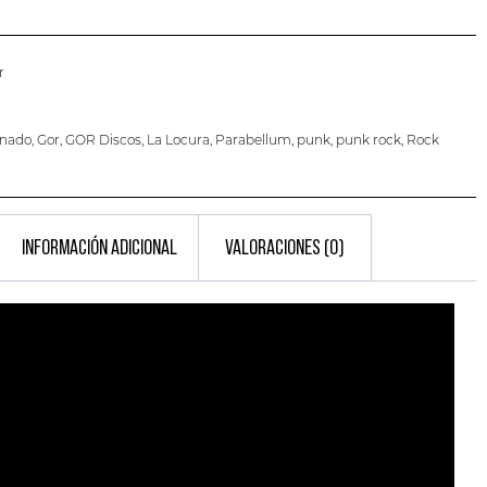
r
nado
,
Gor
,
GOR Discos
,
La Locura
,
Parabellum
,
punk
,
punk rock
,
Rock
INFORMACIÓN ADICIONAL
VALORACIONES (0)