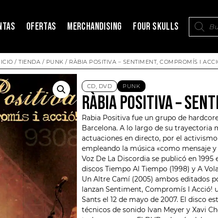
NTAS
OFERTAS
MERCHANDISING
FOUR SKULLS
NICIO
/
TIENDA
/
PUNK
/ RÀBIA POSITIVA ‎– SENTIMENT, COMPROMÍS I ACCI
CD
,
DVD
PUNK
RÀBIA POSITIVA ‎– SEN
Rabia Positiva
fue un grupo de hardcore
Barcelona. A lo largo de su trayectoria m
actuaciones en directo, por el activism
empleando la música «como mensaje y h
Voz De La Discordia se publicó en 1995 
discos Tiempo Al Tiempo (1998) y A Volar
Un Altre Camí (2005) ambos editados po
lanzan Sentiment, Compromís I Acció! u
Sants el 12 de mayo de 2007. El disco e
técnicos de sonido Ivan Meyer y Xavi Cho