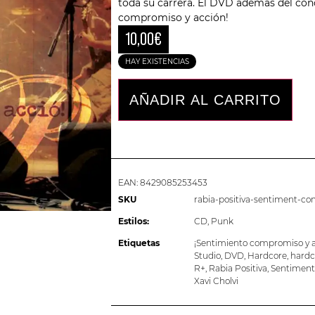
toda su carrera. El DVD además del conc
compromiso y acción!
10,00
€
HAY EXISTENCIAS
AÑADIR AL CARRITO
EAN:
8429085253453
SKU
rabia-positiva-sentiment-co
Estilos:
CD
,
Punk
Etiquetas
¡Sentimiento compromiso y a
Studio
,
DVD
,
Hardcore
,
hardc
R+
,
Rabia Positiva
,
Sentiment
Xavi Cholvi