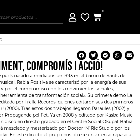
0
Ó!
TIMENT, COMPROMÍS I ACCIÓ!
 punk nacido a mediados de 1993 en el barrio de Sants de
usical, Rabia Positiva se caracterizó por la energía de sus
o y por el compromiso con los movimientos sociales,
erramienta de transformación social». Su primera demo La
editada por Tralla Records, quienes editaron sus dos primeros
! (2000). Tras estos dos trabajos llegaron Paraules (2002) y
r Propaganda pel Fet. Ya en 2008 y editado por
Kasba Music
n disco en directo grabado en el Centre Social Okupat Bahia
stá mezclado y masterizado por Doctor ‘N’ Ric Studio por los
lvi. En este directo el grupo nos ofrece un extenso repaso a