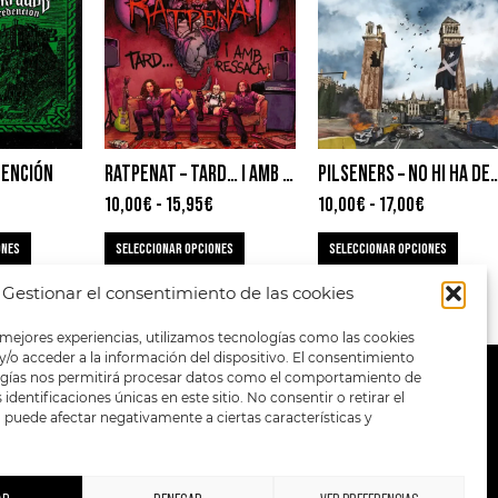
DENCIÓN
RATPENAT – TARD… I AMB RESSACA
PILSENERS – NO HI 
10,00
€
-
15,95
€
10,00
€
-
17,00
€
ONES
SELECCIONAR OPCIONES
SELECCIONAR OPCIONES
Gestionar el consentimiento de las cookies
 mejores experiencias, utilizamos tecnologías como las cookies
/o acceder a la información del dispositivo. El consentimiento
ogías nos permitirá procesar datos como el comportamiento de
METODOS DE PAGO:
identificaciones únicas en este sitio. No consentir o retirar el
puede afectar negativamente a ciertas características y