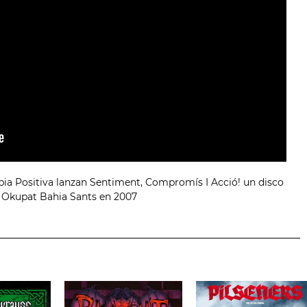
ia Positiva lanzan Sentiment, Compromís I Acció! un disco
l Okupat Bahia Sants en 2007