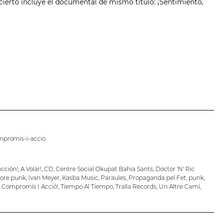
ierto incluye el documental de mismo título: ¡Sentimiento,
mpromis-i-accio
cción!
,
A Volar!
,
CD
,
Centre Social Okupat Bahia Sants
,
Doctor 'N' Ric
ore punk
,
Ivan Meyer
,
Kasba Music
,
Paraules
,
Propaganda pel Fet
,
punk
,
 Compromís I Acció!
,
Tiempo Al Tiempo
,
Tralla Records
,
Un Altre Camí
,