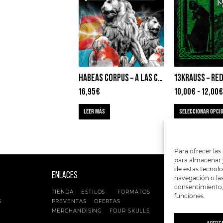
HABEAS CORPUS – A LAS COSAS POR SU NOMBRE
13KRAUSS – RE
16,95
€
10,00
€
-
12,00
€
LEER MÁS
SELECCIONAR OPCI
Para ofrecer las
para almacenar y
de estas tecnol
ENLACES
SIGUENOS EN:
navegación o las 
consentimiento, 
TIENDA
ESTILOS
FORMATOS
funciones.
S
PREVENTAS
OFERTAS
MERCHANDISING
FOUR SKULLS