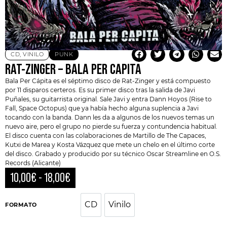
CD
,
VINILO
PUNK
RAT-ZINGER – BALA PER CAPITA
Bala Per Cápita es el séptimo disco de
Rat-Zinger
y está compuesto
por 11 disparos certeros. Es su primer disco tras la salida de Javi
Puñales, su guitarrista original. Sale Javi y entra Dann Hoyos (Rise to
Fall, Space Octopus) que ya había hecho alguna suplencia a Javi
tocando con la banda. Dann les da a algunos de los nuevos temas un
nuevo aire, pero el grupo no pierde su fuerza y contundencia habitual.
El disco cuenta con las colaboraciones de Martillo de
The Capaces
,
Kutxi de Marea y Kosta Vázquez que mete un chelo en el último corte
del disco. Grabado y producido por su técnico Oscar Streamline en O.S.
Records (Alicante)
10,00
€
-
18,00
€
CD
Vinilo
CD
Vinilo
FORMATO