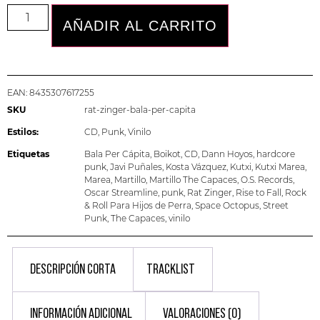
AÑADIR AL CARRITO
EAN:
8435307617255
SKU
rat-zinger-bala-per-capita
Estilos:
CD
,
Punk
,
Vinilo
Etiquetas
Bala Per Cápita
,
Boikot
,
CD
,
Dann Hoyos
,
hardcore
punk
,
Javi Puñales
,
Kosta Vázquez
,
Kutxi
,
Kutxi Marea
,
Marea
,
Martillo
,
Martillo The Capaces
,
O.S. Records
,
Oscar Streamline
,
punk
,
Rat Zinger
,
Rise to Fall
,
Rock
& Roll Para Hijos de Perra
,
Space Octopus
,
Street
Punk
,
The Capaces
,
vinilo
DESCRIPCIÓN CORTA
TRACKLIST
INFORMACIÓN ADICIONAL
VALORACIONES (0)