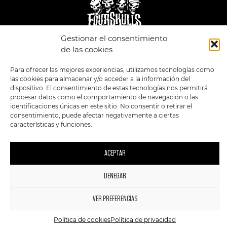
Gestionar el consentimiento
de las cookies
LEGAL
ENLACES
POLÍTICA DE
TIENDA
ESTILOS
Para ofrecer las mejores experiencias, utilizamos tecnologías como
PRIVACIDAD
FORMATOS
PREVENTAS
las cookies para almacenar y/o acceder a la información del
TÉRMINOS Y
OFERTAS
dispositivo. El consentimiento de estas tecnologías nos permitirá
CONDICIONES
MERCHANDISING
GENERALES DE LA
procesar datos como el comportamiento de navegación o las
VENTA
FOUR SKULLS
identificaciones únicas en este sitio. No consentir o retirar el
POLÍTICA DE COOKIES
consentimiento, puede afectar negativamente a ciertas
características y funciones.
SIGUENOS EN:
METODOS DE PAGO:
ACEPTAR
DENEGAR
1
2023 FourSkulls. Reservados todos los derechos.
VER PREFERENCIAS
Política de cookies
Política de privacidad