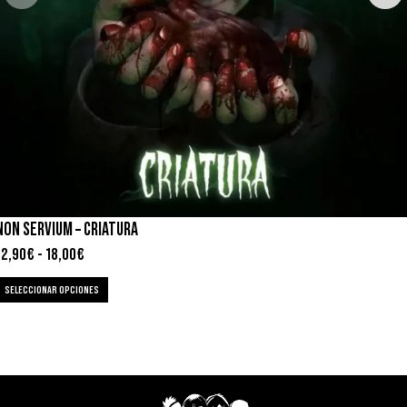
NON SERVIUM – CRIATURA
12,90
€
-
18,00
€
SELECCIONAR OPCIONES