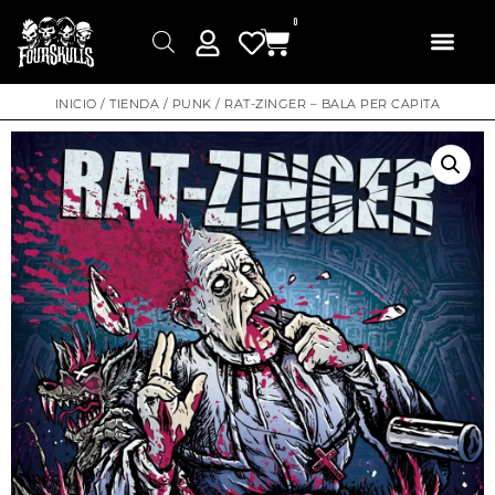
0
INICIO
/
TIENDA
/
PUNK
/ RAT-ZINGER – BALA PER CAPITA