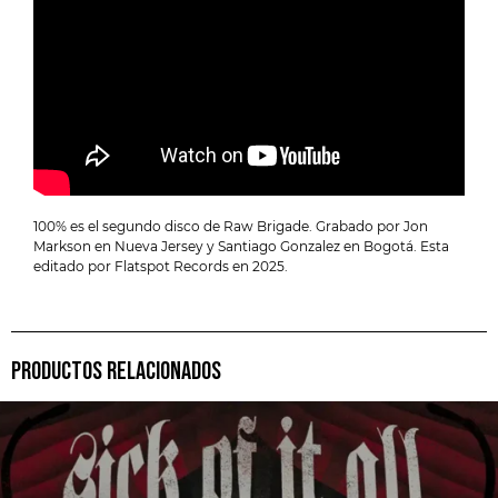
100% es el segundo disco de Raw Brigade. Grabado por Jon
Markson en Nueva Jersey y Santiago Gonzalez en Bogotá. Esta
editado por Flatspot Records en 2025.
PRODUCTOS RELACIONADOS