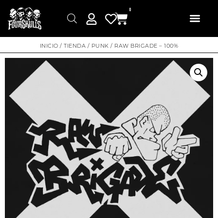
0
INICIO
/
TIENDA
/
PUNK
/ RAW BRIGADE – 100%