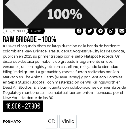
CD
,
VINILO
PUNK
RAW BRIGADE – 100%
100% es el segundo disco de larga duración de la banda de hardcore
colombiana
Raw Brigade
. Tras su debut Aggressive City los de Bogota,
publican en 2025 su primer trabajo con el sello Flatspot Records. Un
disco que destaca por haber sido grabado íntegramente en dos
versiones, una en inglés y otra en castellano, reflejando la identidad
bilingüe del grupo. La grabación y mezcla fueron realizadas por Jon
Markson en The Animal Farm (Nueva Jersey) y por Santiago Gonzalez
en Sepia Studio (Bogotá), con masterización de Will Killingsworth en
Dead Air Studios. El álbum cuenta con colaboraciones de miembros de
Regulate y mantiene su linea habitual fuertemente influenciada por el
New York Hardcore
de los 80.
16,90
€
-
27,90
€
CD
Vinilo
CD
Vinilo
FORMATO