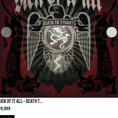
SICK OF IT ALL – DEATH TO TYRANTS
26,90
€