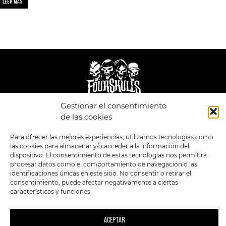
LEER MÁS
Gestionar el consentimiento
LEGAL
ENLACES
de las cookies
POLÍTICA DE
TIENDA
ESTILOS
Para ofrecer las mejores experiencias, utilizamos tecnologías como
PRIVACIDAD
FORMATOS
PREVENTAS
las cookies para almacenar y/o acceder a la información del
TÉRMINOS Y
OFERTAS
dispositivo. El consentimiento de estas tecnologías nos permitirá
CONDICIONES
MERCHANDISING
GENERALES DE LA
procesar datos como el comportamiento de navegación o las
VENTA
FOUR SKULLS
identificaciones únicas en este sitio. No consentir o retirar el
POLÍTICA DE COOKIES
consentimiento, puede afectar negativamente a ciertas
características y funciones.
SIGUENOS EN:
METODOS DE PAGO:
ACEPTAR