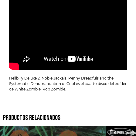
Hellbilly Deluxe 2: Noble Jackals, Penny Dreadfuls and the
Systematic Dehumanization of Cool es el cuarto disco del exlíder
de White Zombie, Rob Zombie.
PRODUCTOS RELACIONADOS