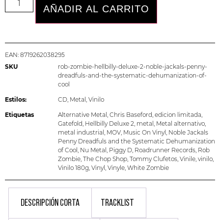
AÑADIR AL CARRITO
EAN:
8719262038295
SKU
rob-zombie-hellbilly-deluxe-2-noble-jackals-penny-
dreadfuls-and-the-systematic-dehumanization-of-
cool
Estilos:
CD
,
Metal
,
Vinilo
Etiquetas
Alternative Metal
,
Chris Baseford
,
edicion limitada
,
Gatefold
,
Hellbilly Deluxe 2
,
metal
,
Metal alternativo
,
metal industrial
,
MOV
,
Music On Vinyl
,
Noble Jackals
Penny Dreadfuls and the Systematic Dehumanization
of Cool
,
Nu Metal
,
Piggy D
,
Roadrunner Records
,
Rob
Zombie
,
The Chop Shop
,
Tommy Clufetos
,
Vinile
,
vinilo
,
Vinilo 180g
,
Vinyl
,
Vinyle
,
White Zombie
DESCRIPCIÓN CORTA
TRACKLIST