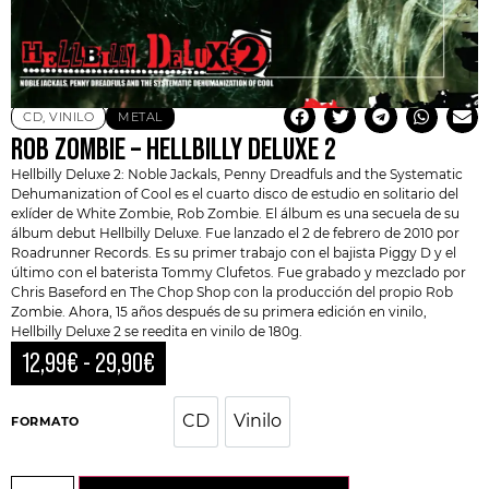
CD
,
VINILO
METAL
ROB ZOMBIE – HELLBILLY DELUXE 2
Hellbilly Deluxe 2: Noble Jackals, Penny Dreadfuls and the Systematic
Dehumanization of Cool es el cuarto disco de estudio en solitario del
exlíder de
White Zombie
,
Rob Zombie
. El álbum es una secuela de su
álbum debut Hellbilly Deluxe. Fue lanzado el 2 de febrero de 2010 por
Roadrunner Records. Es su primer trabajo con el bajista Piggy D y el
último con el baterista Tommy Clufetos. Fue grabado y mezclado por
Chris Baseford en The Chop Shop con la producción del propio Rob
Zombie. Ahora, 15 años después de su primera edición en vinilo,
Hellbilly Deluxe 2 se reedita en vinilo de 180g.
12,99
€
-
29,90
€
CD
Vinilo
CD
Vinilo
FORMATO