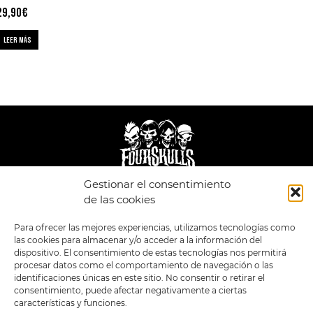
29,90
€
LEER MÁS
Gestionar el consentimiento
LEGAL
ENLACES
de las cookies
POLÍTICA DE
TIENDA
ESTILOS
Para ofrecer las mejores experiencias, utilizamos tecnologías como
PRIVACIDAD
FORMATOS
PREVENTAS
las cookies para almacenar y/o acceder a la información del
TÉRMINOS Y
OFERTAS
dispositivo. El consentimiento de estas tecnologías nos permitirá
CONDICIONES
MERCHANDISING
GENERALES DE LA
procesar datos como el comportamiento de navegación o las
VENTA
FOUR SKULLS
identificaciones únicas en este sitio. No consentir o retirar el
POLÍTICA DE COOKIES
consentimiento, puede afectar negativamente a ciertas
características y funciones.