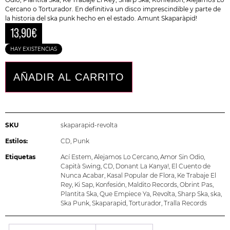
Cercano o Torturador. En definitiva un disco imprescindible y parte de
la historia del ska punk hecho en el estado. Amunt Skaparàpid!
13,90
€
HAY EXISTENCIAS
AÑADIR AL CARRITO
SKU
skaparapid-revolta
Estilos:
CD
,
Punk
Etiquetas
Ací Estem
,
Alejamos Lo Cercano
,
Amor Sin Odio
,
Capità Swing
,
CD
,
Donant La Kanya!
,
El Cuento de
Nunca Acabar
,
Kasal Popular de Flora
,
Ke Trabaje El
Rey
,
Ki Sap
,
Konfesión
,
Maldito Records
,
Obrint Pas
,
Plantita Ska
,
Que Empiece Ya
,
Revolta
,
Sharp Ska
,
ska
,
Ska Punk
,
Skaparapid
,
Torturador
,
Tralla Records