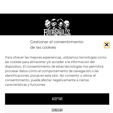
Gestionar el consentimiento
de las cookies
LEGAL
ENLACES
POLÍTICA DE
TIENDA
ESTILOS
Para ofrecer las mejores experiencias, utilizamos tecnologías como
PRIVACIDAD
FORMATOS
PREVENTAS
las cookies para almacenar y/o acceder a la información del
TÉRMINOS Y
OFERTAS
dispositivo. El consentimiento de estas tecnologías nos permitirá
CONDICIONES
MERCHANDISING
GENERALES DE LA
procesar datos como el comportamiento de navegación o las
VENTA
FOUR SKULLS
identificaciones únicas en este sitio. No consentir o retirar el
POLÍTICA DE COOKIES
consentimiento, puede afectar negativamente a ciertas
características y funciones.
SIGUENOS EN:
METODOS DE PAGO:
ACEPTAR
DENEGAR