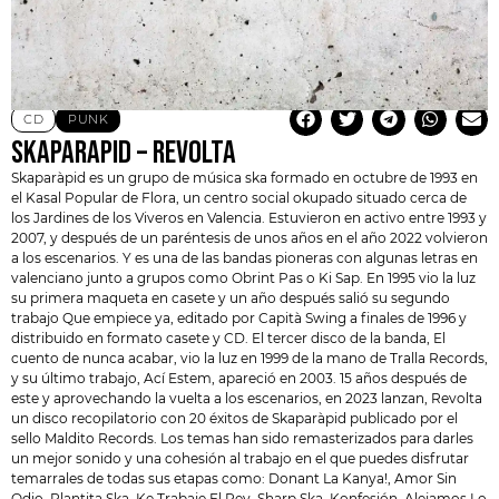
CD
PUNK
SKAPARAPID – REVOLTA
Skaparàpid
es un grupo de música ska formado en octubre de 1993 en
el Kasal Popular de Flora, un centro social okupado situado cerca de
los Jardines de los Viveros en Valencia. Estuvieron en activo entre 1993 y
2007, y después de un paréntesis de unos años en el año 2022 volvieron
a los escenarios. Y es una de las bandas pioneras con algunas letras en
valenciano junto a grupos como Obrint Pas o Ki Sap. En 1995 vio la luz
su primera maqueta en casete y un año después salió su segundo
trabajo Que empiece ya, editado por Capità Swing a finales de 1996 y
distribuido en formato casete y CD. El tercer disco de la banda, El
cuento de nunca acabar, vio la luz en 1999 de la mano de
Tralla Records
,
y su último trabajo, Ací Estem, apareció en 2003. 15 años después de
este y aprovechando la vuelta a los escenarios, en 2023 lanzan, Revolta
un disco recopilatorio con 20 éxitos de Skaparàpid publicado por el
sello Maldito Records. Los temas han sido remasterizados para darles
un mejor sonido y una cohesión al trabajo en el que puedes disfrutar
temarrales de todas sus etapas como: Donant La Kanya!, Amor Sin
Odio, Plantita Ska, Ke Trabaje El Rey, Sharp Ska, Konfesión, Alejamos Lo