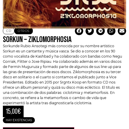
CD
OTROS
SORKUN – ZIKLOMORPHOSIA
Sorkunde Rubio Ansotegi más conocida por su nombre artístico
Sorkun
es un cantante y música vasca. Se dio a conocer en los 90
como vocalista de Kashbad y ha colaborado con bandas como
Negu
Gorriak
, Flitter o Joxe Ripiau. Ha colaborado además en varios discos
de Fermín Muguruza y formado parte de algunos de sus line up para
las giras de presentación de esos discos. Ziklomorphosia es su tercer
disco en solitario o el cuarto si contamos el publicado junto a Vice
Presidentes. Editado en 2015 por Srgntx Koop en formato CD nos
ofrece un álbum personal y quizá su disco más ecléctico. El título es
una combinación de dos palabras: ciclotimia y metamorfosis. En
concreto, se refiere a la metamorfosis o cambio de vida que
experimentó la artista tras diagnosticarla ciclotimia.
15,00
€
HAY EXISTENCIAS