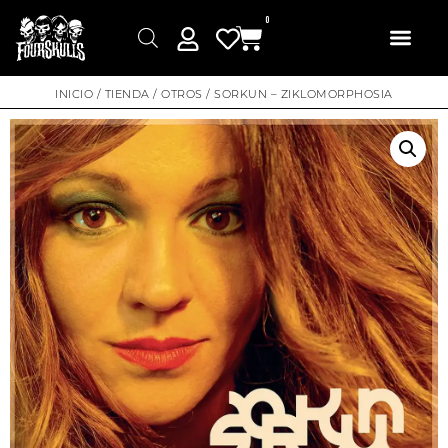
0
INICIO
/
TIENDA
/
OTROS
/ SORKUN – ZIKLOMORPHOSIA