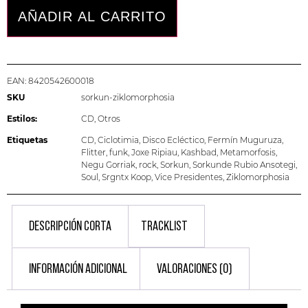
AÑADIR AL CARRITO
EAN:
8420542600018
SKU
sorkun-ziklomorphosia
Estilos:
CD
,
Otros
Etiquetas
CD
,
Ciclotimia
,
Disco Ecléctico
,
Fermín Muguruza
,
Flitter
,
funk
,
Joxe Ripiau
,
Kashbad
,
Metamorfosis
,
Negu Gorriak
,
rock
,
Sorkun
,
Sorkunde Rubio Ansotegi
,
Soul
,
Srgntx Koop
,
Vice Presidentes
,
Ziklomorphosia
DESCRIPCIÓN CORTA
TRACKLIST
INFORMACIÓN ADICIONAL
VALORACIONES (0)