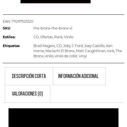
EAN:
711297525120
SKU
the-bronx-the-bronx-vi
Estilos:
CD
,
Ofertas
,
Rock
,
Vinilo
Etiquetas
Brad Magers
,
CD
,
Joby J. Ford
,
Joey Castillo
,
Ken
Horne
,
Mariachi El Bronx
,
Matt Caughthran
,
rock
,
The
Bronx
,
vinilo
,
vinilo de color
,
Vinyl
DESCRIPCIÓN CORTA
INFORMACIÓN ADICIONAL
VALORACIONES (0)