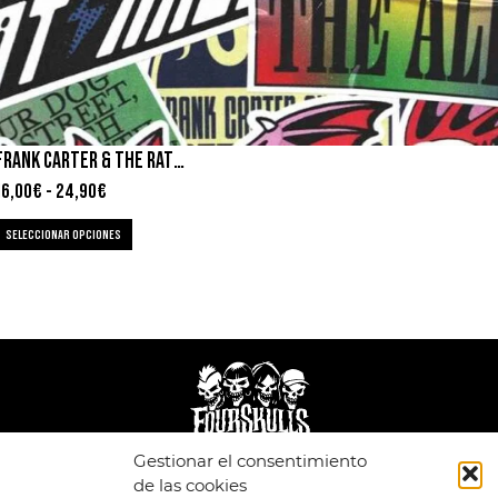
FRANK CARTER & THE RATTLESNAKES – STICKY
16,00
€
-
24,90
€
SELECCIONAR OPCIONES
Gestionar el consentimiento
de las cookies
LEGAL
ENLACES