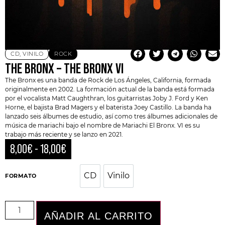
CD
,
VINILO
ROCK
THE BRONX – THE BRONX VI
The Bronx es una banda de
Rock
de Los Ángeles, California, formada
originalmente en 2002. La formación actual de la banda está formada
por el vocalista Matt Caughthran, los guitarristas Joby J. Ford y Ken
Horne, el bajista Brad Magers y el baterista Joey Castillo. La banda ha
lanzado seis álbumes de estudio, así como tres álbumes adicionales de
música de mariachi bajo el nombre de Mariachi
El Bronx
. VI es su
trabajo más reciente y se lanzo en 2021.
8,00
€
-
18,00
€
CD
Vinilo
CD
Vinilo
FORMATO
AÑADIR AL CARRITO