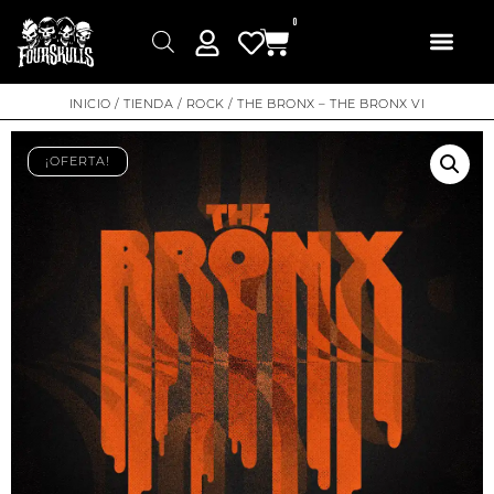
0
INICIO
/
TIENDA
/
ROCK
/ THE BRONX – THE BRONX VI
¡OFERTA!