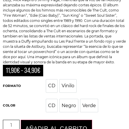
alcanzaba su máxima expresividad dejando cortes épicos. El álbum
incluye algunos de los himnos más reconocibles de The Cult, como
“Fire Woman”, “Edie (Ciao Baby)”, “Sun King” o “Sweet Soul Sister”,
todos editados como singles entre 1989 y 1990. Con una duración total
de 52 minutos, se convirtió en un clásico del hard rock de finales de los
ochenta, consolidando a The Cult en escenarios de gran formato y
tambien en las listas de ventas internacionales. La portada, que
muestra a Duffy empuñando su Les Paul frente a un fondo rojo y verde
con la silueta de Astbury, buscaba representar “la esencia de lo que se
siente al tocar un powerchord” o un acorde con quintas como se le
dice por aquí. Una imagen icónica para un álbum que definió la
identidad visual y sonora de la banda en su etapa de mayor éxito.
11,90
€
-
34,90
€
CD
Vinilo
CD
Vinilo
FORMATO
CD
Negro
Verde
COLOR
CD
Negro
Verde
AÑADIR AL CARRITO