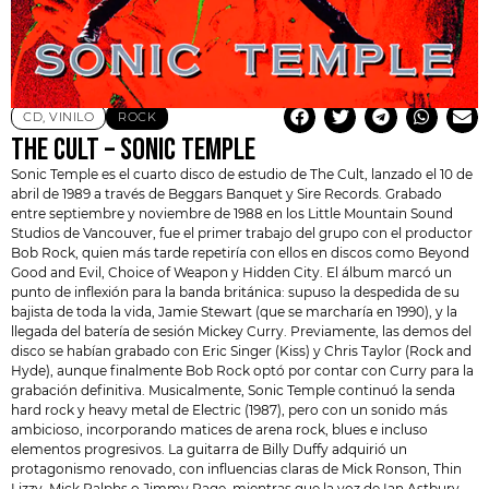
CD
,
VINILO
ROCK
THE CULT – SONIC TEMPLE
Sonic Temple es el cuarto disco de estudio de
The Cult
, lanzado el 10 de
abril de 1989 a través de Beggars Banquet y Sire Records. Grabado
entre septiembre y noviembre de 1988 en los Little Mountain Sound
Studios de Vancouver, fue el primer trabajo del grupo con el productor
Bob Rock
, quien más tarde repetiría con ellos en discos como Beyond
Good and Evil, Choice of Weapon y Hidden City. El álbum marcó un
punto de inflexión para la banda británica: supuso la despedida de su
bajista de toda la vida, Jamie Stewart (que se marcharía en 1990), y la
llegada del batería de sesión Mickey Curry. Previamente, las demos del
disco se habían grabado con Eric Singer (Kiss) y Chris Taylor (Rock and
Hyde), aunque finalmente Bob Rock optó por contar con Curry para la
grabación definitiva. Musicalmente, Sonic Temple continuó la senda
hard rock y heavy metal de Electric (1987), pero con un sonido más
ambicioso, incorporando matices de arena rock, blues e incluso
elementos progresivos. La guitarra de Billy Duffy adquirió un
protagonismo renovado, con influencias claras de Mick Ronson, Thin
Lizzy, Mick Ralphs o Jimmy Page, mientras que la voz de Ian Astbury