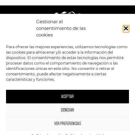
Gestionar el
consentimiento de las
cookies
LEGAL
ENLACES
Para ofrecer las mejores experiencias, utilizamos tecnologías como
las cookies para almacenar y/o acceder a la información del
POLÍTICA DE
TIENDA
ESTILOS
dispositivo. El consentimiento de estas tecnologías nos permitirá
PRIVACIDAD
FORMATOS
PREVENTAS
procesar datos como el comportamiento de navegación o las
TÉRMINOS Y
OFERTAS
identificaciones únicas en este sitio. No consentir o retirar el
CONDICIONES
MERCHANDISING
GENERALES DE LA
consentimiento, puede afectar negativamente a ciertas
VENTA
FOUR SKULLS
características y funciones.
POLÍTICA DE COOKIES
SIGUENOS EN:
METODOS DE PAGO:
ACEPTAR
DENEGAR
1
VER PREFERENCIAS
2023 FourSkulls. Reservados todos los derechos.