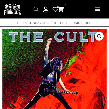
0
INICIO
/
TIENDA
/
ROCK
/ THE CULT – SONIC TEMPLE