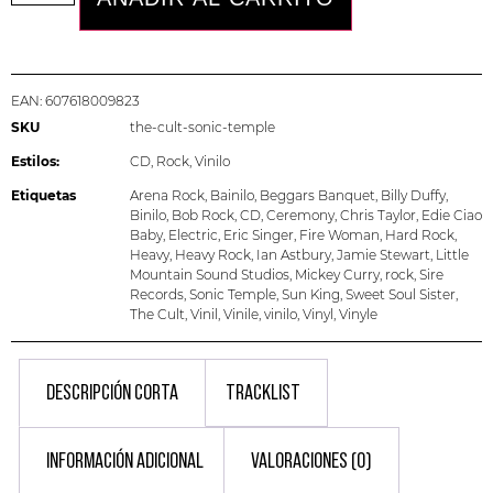
EAN:
607618009823
SKU
the-cult-sonic-temple
Estilos:
CD
,
Rock
,
Vinilo
Etiquetas
Arena Rock
,
Bainilo
,
Beggars Banquet
,
Billy Duffy
,
Binilo
,
Bob Rock
,
CD
,
Ceremony
,
Chris Taylor
,
Edie Ciao
Baby
,
Electric
,
Eric Singer
,
Fire Woman
,
Hard Rock
,
Heavy
,
Heavy Rock
,
Ian Astbury
,
Jamie Stewart
,
Little
Mountain Sound Studios
,
Mickey Curry
,
rock
,
Sire
Records
,
Sonic Temple
,
Sun King
,
Sweet Soul Sister
,
The Cult
,
Vinil
,
Vinile
,
vinilo
,
Vinyl
,
Vinyle
DESCRIPCIÓN CORTA
TRACKLIST
INFORMACIÓN ADICIONAL
VALORACIONES (0)