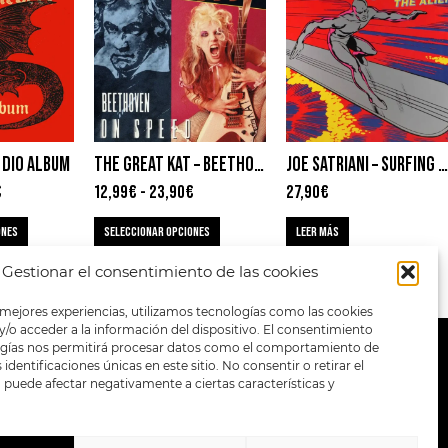
 DIO ALBUM
THE GREAT KAT – BEETHOVEN ON SPEED
JOE SATRIANI – SURFING WITH THE ALIEN
€
12,99
€
-
23,90
€
27,90
€
ONES
SELECCIONAR OPCIONES
LEER MÁS
Gestionar el consentimiento de las cookies
 mejores experiencias, utilizamos tecnologías como las cookies
/o acceder a la información del dispositivo. El consentimiento
ogías nos permitirá procesar datos como el comportamiento de
METODOS DE PAGO:
identificaciones únicas en este sitio. No consentir o retirar el
puede afectar negativamente a ciertas características y