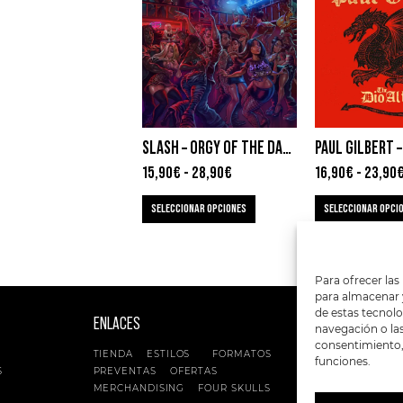
SLASH – ORGY OF THE DAMNED
PAUL GILBERT –
15,90
€
-
28,90
€
16,90
€
-
23,90
SELECCIONAR OPCIONES
SELECCIONAR OPCI
Para ofrecer las
para almacenar y
de estas tecnol
ENLACES
SIGUENOS EN:
navegación o las 
consentimiento, 
TIENDA
ESTILOS
FORMATOS
funciones.
S
PREVENTAS
OFERTAS
MERCHANDISING
FOUR SKULLS