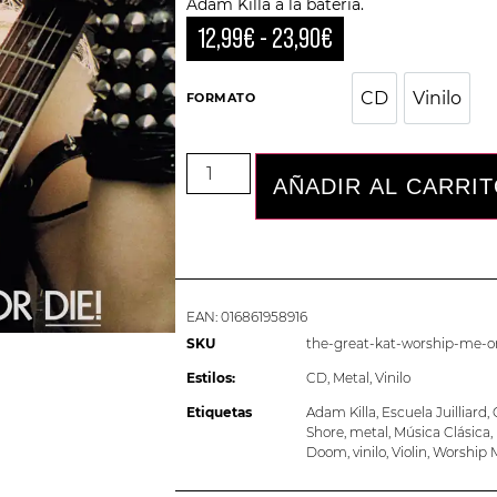
Adam Killa a la batería.
12,99
€
-
23,90
€
CD
Vinilo
CD
Vini
FORMATO
AÑADIR AL CARRI
EAN:
016861958916
SKU
the-great-kat-worship-me-o
Estilos:
CD
,
Metal
,
Vinilo
Etiquetas
Adam Killa
,
Escuela Juilliard
,
Shore
,
metal
,
Música Clásica
,
Doom
,
vinilo
,
Violin
,
Worship M