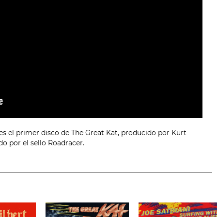
es el primer disco de The Great Kat, producido por Kurt
do por el sello Roadracer.