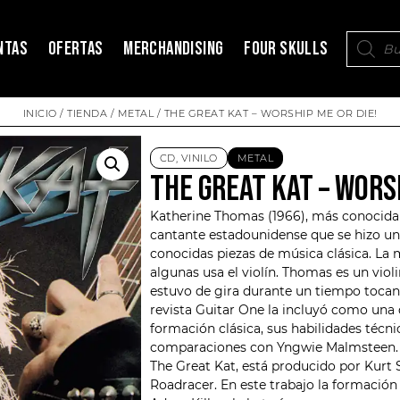
NTAS
OFERTAS
MERCHANDISING
FOUR SKULLS
INICIO
/
TIENDA
/
METAL
/ THE GREAT KAT – WORSHIP ME OR DIE!
CD
,
VINILO
METAL
THE GREAT KAT – WORSH
Katherine Thomas (1966), más conocida
cantante estadounidense que se hizo un
conocidas piezas de música clásica. La m
algunas usa el violín. Thomas es un violi
estuvo de gira durante un tiempo tocan
revista Guitar One la incluyó como una 
formación clásica, sus habilidades técn
comparaciones con Yngwie Malmsteen. W
The Great Kat, está producido por Kurt S
Roadracer
. En este trabajo la formaci