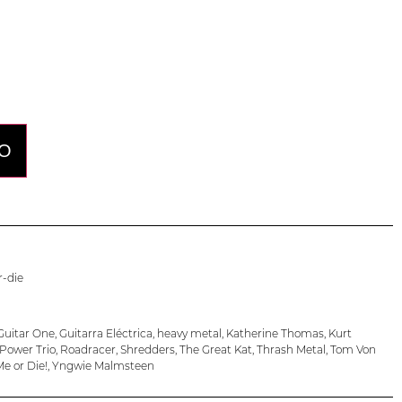
lo
TO
r-die
Guitar One
,
Guitarra Eléctrica
,
heavy metal
,
Katherine Thomas
,
Kurt
Power Trio
,
Roadracer
,
Shredders
,
The Great Kat
,
Thrash Metal
,
Tom Von
e or Die!
,
Yngwie Malmsteen