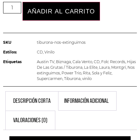
AÑADIR AL CARRITO
SKU
tiburona-nos-extinguimos
Estilos:
CD
,
Vinilo
Etiquetas
Austin TV
,
Biznaga
,
Cala Vento
,
CD
,
Folc Records
,
Hijas
De Las Grutas / Tiburona
,
La Elite
,
Laura
,
Montgrí
,
Nos
extinguimos
,
Power Trio
,
Rita
,
Sola y Feliz
,
Supercarmen
,
Tiburona
,
vinilo
DESCRIPCIÓN CORTA
INFORMACIÓN ADICIONAL
VALORACIONES (0)