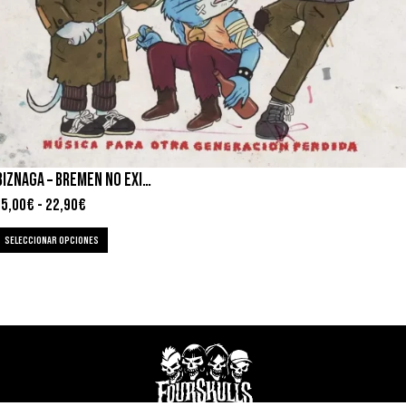
BIZNAGA – BREMEN NO EXISTE
15,00
€
-
22,90
€
SELECCIONAR OPCIONES