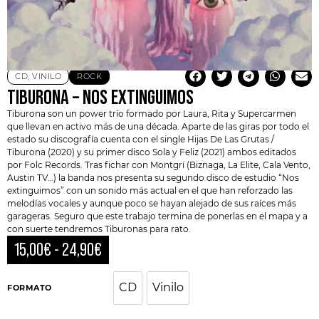
CD
,
VINILO
ROCK
TIBURONA – NOS EXTINGUIMOS
Tiburona son un power trío formado por Laura, Rita y Supercarmen
que llevan en activo más de una década. Aparte de las giras por todo el
estado su discografía cuenta con el single Hijas De Las Grutas /
Tiburona (2020) y su primer disco Sola y Feliz (2021) ambos editados
por
Folc Records
. Tras fichar con Montgrí (
Biznaga
, La Elite, Cala Vento,
Austin TV…) la banda nos presenta su segundo disco de estudio “Nos
extinguimos” con un sonido más actual en el que han reforzado las
melodías vocales y aunque poco se hayan alejado de sus raíces más
garageras. Seguro que este trabajo termina de ponerlas en el mapa y a
con suerte tendremos Tiburonas para rato.
15,00
€
-
24,90
€
CD
Vinilo
CD
Vinilo
FORMATO