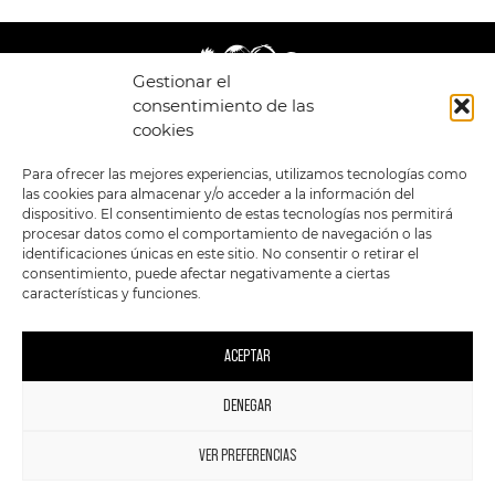
Gestionar el
consentimiento de las
cookies
LEGAL
ENLACES
Para ofrecer las mejores experiencias, utilizamos tecnologías como
las cookies para almacenar y/o acceder a la información del
POLÍTICA DE
TIENDA
ESTILOS
dispositivo. El consentimiento de estas tecnologías nos permitirá
PRIVACIDAD
FORMATOS
PREVENTAS
procesar datos como el comportamiento de navegación o las
TÉRMINOS Y
OFERTAS
identificaciones únicas en este sitio. No consentir o retirar el
CONDICIONES
MERCHANDISING
GENERALES DE LA
consentimiento, puede afectar negativamente a ciertas
VENTA
FOUR SKULLS
características y funciones.
POLÍTICA DE COOKIES
SIGUENOS EN:
METODOS DE PAGO:
ACEPTAR
DENEGAR
1
VER PREFERENCIAS
2023 FourSkulls. Reservados todos los derechos.