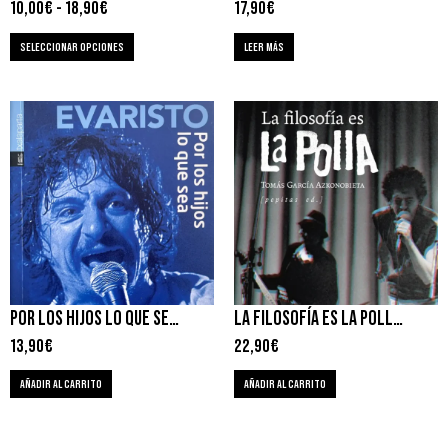
10,00
€
-
18,90
€
17,90
€
SELECCIONAR OPCIONES
LEER MÁS
POR LOS HIJOS LO QUE SEA – EVARISTO
LA FILOSOFÍA ES LA POLLA – TOMAS GARCIA AZKONOBIETA
13,90
€
22,90
€
AÑADIR AL CARRITO
AÑADIR AL CARRITO