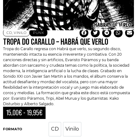
CD
,
VINILO
PUNK
TROPA DO CARALLO – HABRÁ QUE VERLO
Tropa do Carallo
regresa con Habrá que verlo, su segundo disco,
manteniendo intacta su esencia irreverente y combativa. Con 20
canciones directas y sin artificios,
Evaristo Páramos
y su banda
abordan con sarcasmo y crudeza temas como la política, la sociedad
moderna, la inteligencia artificial o la lucha de clases. Grabado en
Sonido XXI con Javier San Martín a los mandos, el álbum conserva la
actitud desafiante y mordaz del vocalista, pero con una mayor
flexibilidad en la interpretación vocal y un juego más elaborado de
coros y melodías. La formación que graba este disco está compuesta
por: Evaristo Páramos, Tripi, Abel Murua y los guitarristas: Kako
Disturbio y Alberto Salgado.
15,00
€
-
19,95
€
CD
Vinilo
CD
Vinilo
FORMATO