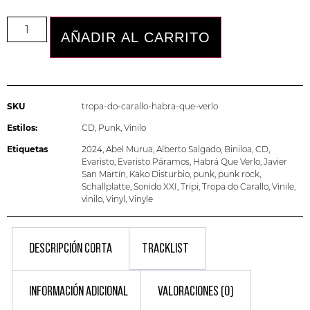
AÑADIR AL CARRITO
SKU
tropa-do-carallo-habra-que-verlo
Estilos:
CD
,
Punk
,
Vinilo
Etiquetas
2024
,
Abel Murua
,
Alberto Salgado
,
Biniloa
,
CD
,
Evaristo
,
Evaristo Páramos
,
Habrá Que Verlo
,
Javier
San Martín
,
Kako Disturbio
,
punk
,
punk rock
,
Schallplatte
,
Sonido XXI
,
Tripi
,
Tropa do Carallo
,
Vinile
,
vinilo
,
Vinyl
,
Vinyle
DESCRIPCIÓN CORTA
TRACKLIST
INFORMACIÓN ADICIONAL
VALORACIONES (0)