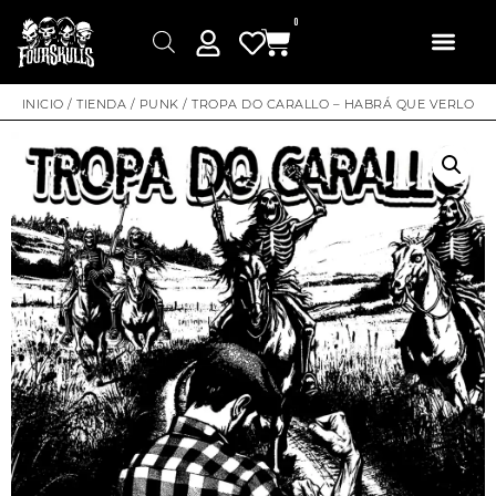
0
INICIO
/
TIENDA
/
PUNK
/ TROPA DO CARALLO – HABRÁ QUE VERLO