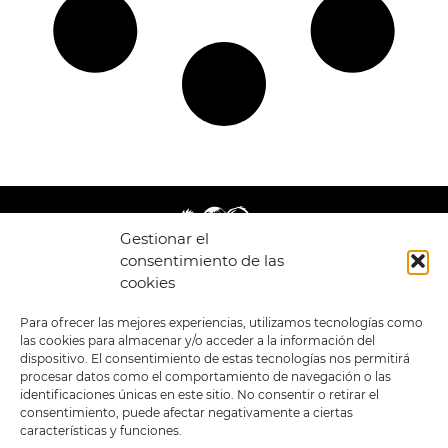
Gestionar el
consentimiento de las
cookies
LEGAL
ENLACES
Para ofrecer las mejores experiencias, utilizamos tecnologías como
las cookies para almacenar y/o acceder a la información del
POLÍTICA DE
TIENDA
ESTILOS
dispositivo. El consentimiento de estas tecnologías nos permitirá
PRIVACIDAD
FORMATOS
PREVENTAS
procesar datos como el comportamiento de navegación o las
TÉRMINOS Y
OFERTAS
identificaciones únicas en este sitio. No consentir o retirar el
CONDICIONES
MERCHANDISING
GENERALES DE LA
consentimiento, puede afectar negativamente a ciertas
VENTA
FOUR SKULLS
características y funciones.
POLÍTICA DE COOKIES