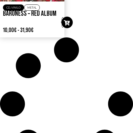
CD
,
VINILO
METAL
BARONESS – RED ALBUM
10,00
€
-
31,90
€