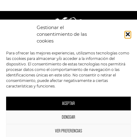
Gestionar el
consentimiento de las
cookies
LEGAL
ENLACES
Para ofrecer las mejores experiencias, utilizamos tecnologías como
las cookies para almacenar y/o acceder a la información del
POLÍTICA DE
TIENDA
ESTILOS
dispositivo. El consentimiento de estas tecnologías nos permitirá
PRIVACIDAD
FORMATOS
PREVENTAS
procesar datos como el comportamiento de navegación o las
TÉRMINOS Y
OFERTAS
identificaciones únicas en este sitio. No consentir o retirar el
CONDICIONES
MERCHANDISING
GENERALES DE LA
consentimiento, puede afectar negativamente a ciertas
VENTA
FOUR SKULLS
características y funciones.
POLÍTICA DE COOKIES
SIGUENOS EN:
METODOS DE PAGO:
ACEPTAR
DENEGAR
1
VER PREFERENCIAS