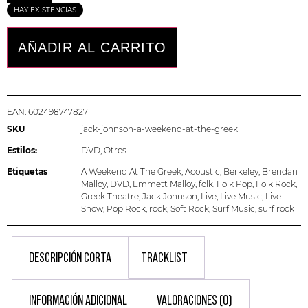
HAY EXISTENCIAS
AÑADIR AL CARRITO
EAN:
602498747827
SKU
jack-johnson-a-weekend-at-the-greek
Estilos:
DVD
,
Otros
Etiquetas
A Weekend At The Greek
,
Acoustic
,
Berkeley
,
Brendan
Malloy
,
DVD
,
Emmett Malloy
,
folk
,
Folk Pop
,
Folk Rock
,
Greek Theatre
,
Jack Johnson
,
Live
,
Live Music
,
Live
Show
,
Pop Rock
,
rock
,
Soft Rock
,
Surf Music
,
surf rock
DESCRIPCIÓN CORTA
TRACKLIST
INFORMACIÓN ADICIONAL
VALORACIONES (0)