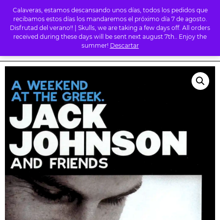
Calaveras, estamos descansando unos días, todos los pedidos que
0
recibamos estos días los mandaremos el próximo día 7 de agosto.
Disfrutad del verano!! | Skulls, we are taking a few days off. All orders
received during these days will be sent next august 7th.. Enjoy the
summer!
Descartar
INICIO
/
TIENDA
/
OTROS
/ JACK JOHNSON – A WEEKEND AT THE
GREEK