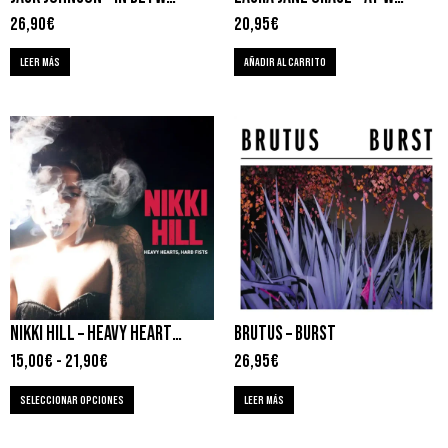
26,90
€
20,95
€
LEER MÁS
AÑADIR AL CARRITO
NIKKI HILL – HEAVY HEARTS, HARD FISTS
BRUTUS – BURST
15,00
€
-
21,90
€
26,95
€
SELECCIONAR OPCIONES
LEER MÁS