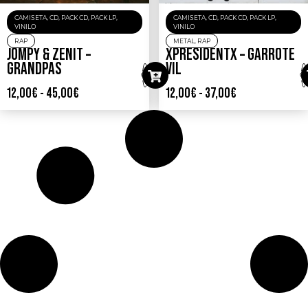
CAMISETA
,
CD
,
PACK CD
,
PACK LP
,
CAMISETA
,
CD
,
PACK CD
,
PACK LP
,
VINILO
VINILO
RAP
METAL
,
RAP
JOMPY & ZENIT –
XPRESIDENTX – GARROTE
GRANDPAS
VIL
12,00
€
-
45,00
€
12,00
€
-
37,00
€