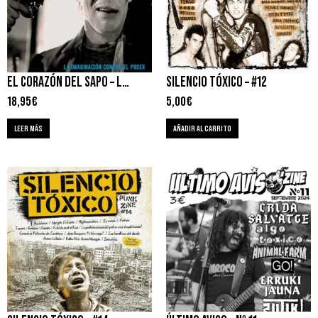
EL CORAZÓN DEL SAPO – LA IMAGINACIÓN CONTRA EL PODER
SILENCIO TÓXICO – #12
18,95
€
5,00
€
LEER MÁS
AÑADIR AL CARRITO