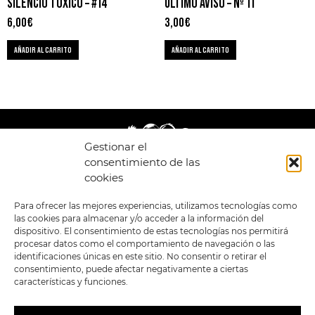
SILENCIO TÓXICO – #14
ÚLTIMO AVISO – Nº 11
6,00
€
3,00
€
AÑADIR AL CARRITO
AÑADIR AL CARRITO
Gestionar el
consentimiento de las
cookies
LEGAL
ENLACES
Para ofrecer las mejores experiencias, utilizamos tecnologías como
las cookies para almacenar y/o acceder a la información del
POLÍTICA DE
TIENDA
ESTILOS
dispositivo. El consentimiento de estas tecnologías nos permitirá
PRIVACIDAD
FORMATOS
PREVENTAS
procesar datos como el comportamiento de navegación o las
TÉRMINOS Y
OFERTAS
identificaciones únicas en este sitio. No consentir o retirar el
CONDICIONES
MERCHANDISING
GENERALES DE LA
consentimiento, puede afectar negativamente a ciertas
VENTA
FOUR SKULLS
características y funciones.
POLÍTICA DE COOKIES