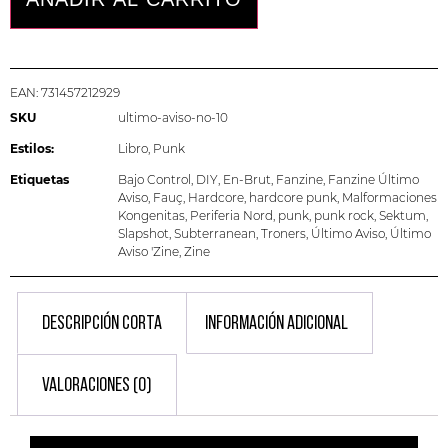
EAN:
731457212929
SKU
ultimo-aviso-no-10
Estilos:
Libro
,
Punk
Etiquetas
Bajo Control
,
DIY
,
En-Brut
,
Fanzine
,
Fanzine Último
Aviso
,
Fauç
,
Hardcore
,
hardcore punk
,
Malformaciones
Kongenitas
,
Periferia Nord
,
punk
,
punk rock
,
Sektum
,
Slapshot
,
Subterranean
,
Troners
,
Último Aviso
,
Último
Aviso 'Zine
,
Zine
DESCRIPCIÓN CORTA
INFORMACIÓN ADICIONAL
VALORACIONES (0)