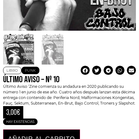
LIBRO
PUNK
ÚLTIMO AVISO – Nº 10
Último Aviso ‘Zine
comienza su andadura en 2020 publicando su
número 1 en junio de ese año. Cuatro años después lanzan esta décima
entrega con contenido de: Periferia Nord, Malformaciones Kongenitas,
Fauç, Sektum, Subterranean, En-Brut, Bajo Control, Troners y
Slapshot
.
3,00
€
HAY EXISTENCIAS
AÑADIR AL CARRITO