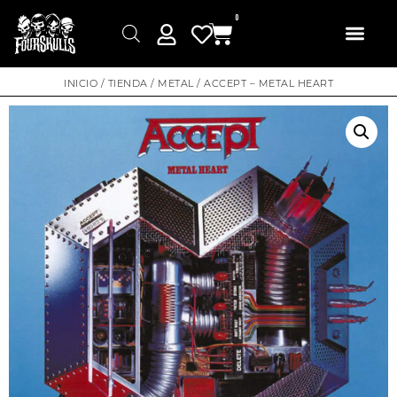
0
INICIO
/
TIENDA
/
METAL
/ ACCEPT – METAL HEART