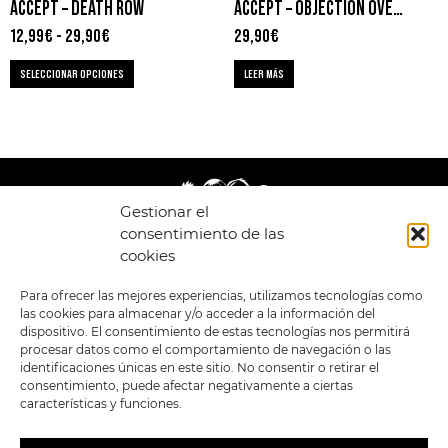
ACCEPT – DEATH ROW
ACCEPT – OBJECTION OVERRULED
12,99
€
-
29,90
€
29,90
€
SELECCIONAR OPCIONES
LEER MÁS
Gestionar el
consentimiento de las
cookies
LEGAL
ENLACES
Para ofrecer las mejores experiencias, utilizamos tecnologías como
las cookies para almacenar y/o acceder a la información del
POLÍTICA DE
TIENDA
ESTILOS
dispositivo. El consentimiento de estas tecnologías nos permitirá
PRIVACIDAD
FORMATOS
PREVENTAS
procesar datos como el comportamiento de navegación o las
TÉRMINOS Y
OFERTAS
identificaciones únicas en este sitio. No consentir o retirar el
CONDICIONES
MERCHANDISING
GENERALES DE LA
consentimiento, puede afectar negativamente a ciertas
VENTA
FOUR SKULLS
características y funciones.
POLÍTICA DE COOKIES