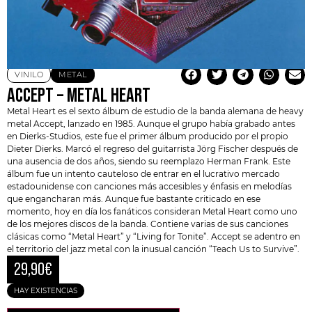
VINILO
METAL
ACCEPT – METAL HEART
Metal Heart
es el sexto álbum de estudio de la banda alemana de heavy
metal
Accept
, lanzado en 1985. Aunque el grupo había grabado antes
en Dierks-Studios, este fue el primer álbum producido por el propio
Dieter Dierks
. Marcó el regreso del guitarrista Jörg Fischer después de
una ausencia de dos años, siendo su reemplazo Herman Frank. Este
álbum fue un intento cauteloso de entrar en el lucrativo mercado
estadounidense con canciones más accesibles y énfasis en melodías
que engancharan más. Aunque fue bastante criticado en ese
momento, hoy en día los fanáticos consideran Metal Heart como uno
de los mejores discos de la banda. Contiene varias de sus canciones
clásicas como “Metal Heart” y “Living for Tonite”. Accept se adentro en
el territorio del jazz metal con la inusual canción “Teach Us to Survive”.
29,90
€
HAY EXISTENCIAS