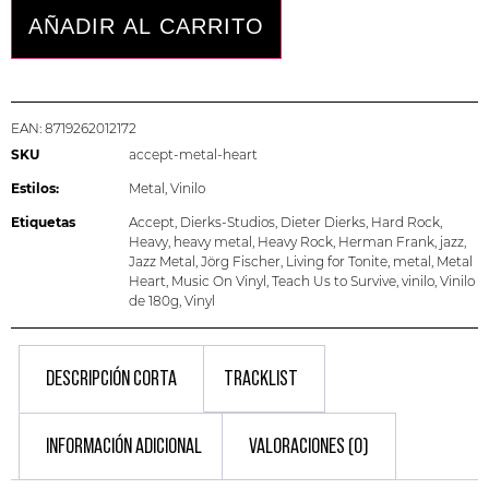
AÑADIR AL CARRITO
EAN:
8719262012172
SKU
accept-metal-heart
Estilos:
Metal
,
Vinilo
Etiquetas
Accept
,
Dierks-Studios
,
Dieter Dierks
,
Hard Rock
,
Heavy
,
heavy metal
,
Heavy Rock
,
Herman Frank
,
jazz
,
Jazz Metal
,
Jörg Fischer
,
Living for Tonite
,
metal
,
Metal
Heart
,
Music On Vinyl
,
Teach Us to Survive
,
vinilo
,
Vinilo
de 180g
,
Vinyl
DESCRIPCIÓN CORTA
TRACKLIST
INFORMACIÓN ADICIONAL
VALORACIONES (0)