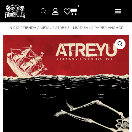
0
INICIO
/
TIENDA
/
METAL
/ ATREYU – LEAD SAILS PAPER ANCHOR