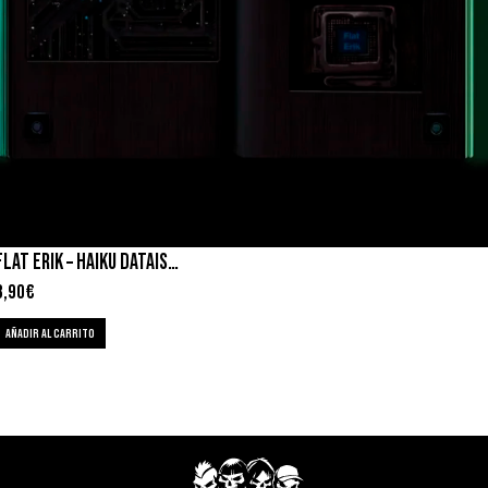
FLAT ERIK – HAIKU DATAISTA
8,90
€
AÑADIR AL CARRITO