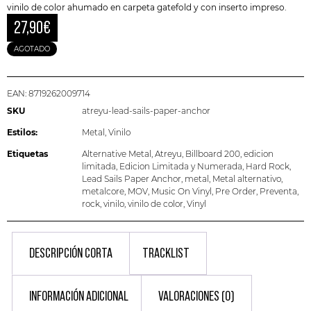
vinilo de color ahumado en carpeta gatefold y con inserto impreso.
27,90
€
AGOTADO
EAN:
8719262009714
SKU
atreyu-lead-sails-paper-anchor
Estilos:
Metal
,
Vinilo
Etiquetas
Alternative Metal
,
Atreyu
,
Billboard 200
,
edicion
limitada
,
Edicion Limitada y Numerada
,
Hard Rock
,
Lead Sails Paper Anchor
,
metal
,
Metal alternativo
,
metalcore
,
MOV
,
Music On Vinyl
,
Pre Order
,
Preventa
,
rock
,
vinilo
,
vinilo de color
,
Vinyl
DESCRIPCIÓN CORTA
TRACKLIST
INFORMACIÓN ADICIONAL
VALORACIONES (0)