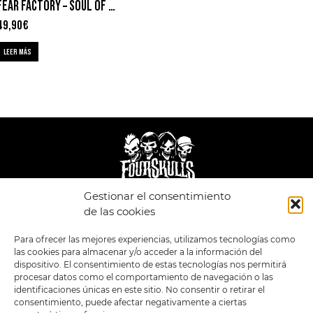
FEAR FACTORY – SOUL OF A NEW MACHINE
49,90
€
LEER MÁS
Gestionar el consentimiento
LEGAL
ENLACES
de las cookies
POLÍTICA DE
TIENDA
ESTILOS
Para ofrecer las mejores experiencias, utilizamos tecnologías como
PRIVACIDAD
FORMATOS
PREVENTAS
las cookies para almacenar y/o acceder a la información del
TÉRMINOS Y
OFERTAS
dispositivo. El consentimiento de estas tecnologías nos permitirá
CONDICIONES
MERCHANDISING
GENERALES DE LA
procesar datos como el comportamiento de navegación o las
VENTA
FOUR SKULLS
identificaciones únicas en este sitio. No consentir o retirar el
POLÍTICA DE COOKIES
consentimiento, puede afectar negativamente a ciertas