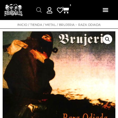
0
INICIO
/
TIENDA
/
METAL
/ BRUJERIA – RAZA ODIADA