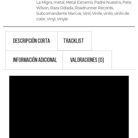
La Migra
,
metal
,
Metal Extremo
,
Padre Nuestro
,
Pete
Wilson
,
Raza Odiada
,
Roadrunner Records
,
Subcomandante Marcos
,
Vinil
,
Vinile
,
vinilo
,
vinilo de
color
,
Vinyl
,
Vinyle
DESCRIPCIÓN CORTA
TRACKLIST
INFORMACIÓN ADICIONAL
VALORACIONES (0)