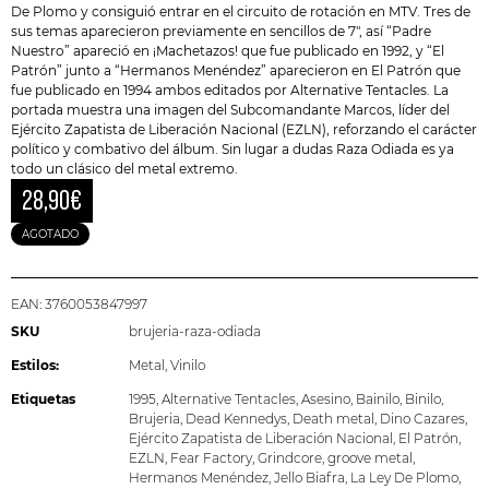
De Plomo y consiguió entrar en el circuito de rotación en MTV. Tres de
sus temas aparecieron previamente en sencillos de 7″, así “Padre
Nuestro” apareció en ¡Machetazos! que fue publicado en 1992, y “El
Patrón” junto a “Hermanos Menéndez” aparecieron en El Patrón que
fue publicado en 1994 ambos editados por Alternative Tentacles. La
portada muestra una imagen del
Subcomandante Marcos
, líder del
Ejército Zapatista de Liberación Nacional (EZLN), reforzando el carácter
político y combativo del álbum. Sin lugar a dudas Raza Odiada es ya
todo un clásico del metal extremo.
28,90
€
AGOTADO
EAN:
3760053847997
SKU
brujeria-raza-odiada
Estilos:
Metal
,
Vinilo
Etiquetas
1995
,
Alternative Tentacles
,
Asesino
,
Bainilo
,
Binilo
,
Brujeria
,
Dead Kennedys
,
Death metal
,
Dino Cazares
,
Ejército Zapatista de Liberación Nacional
,
El Patrón
,
EZLN
,
Fear Factory
,
Grindcore
,
groove metal
,
Hermanos Menéndez
,
Jello Biafra
,
La Ley De Plomo
,