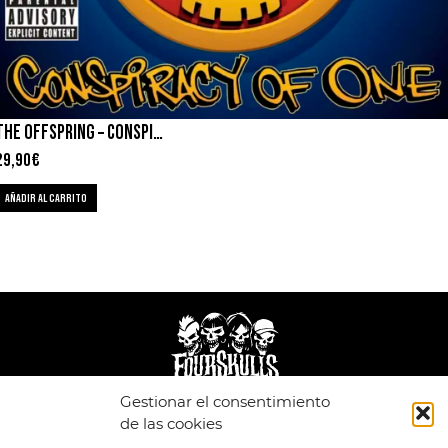
THE OFFSPRING – CONSPIRACY OF ONE
29,90
€
AÑADIR AL CARRITO
Gestionar el consentimiento
de las cookies
LEGAL
ENLACES