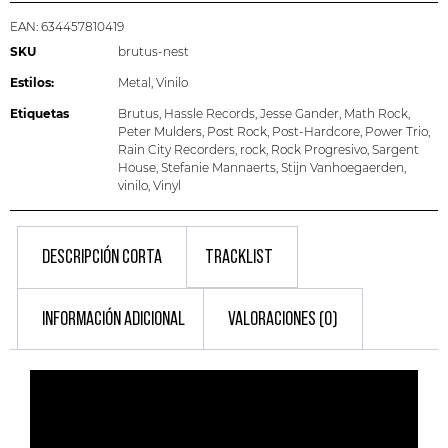
EAN:
634457810419
SKU
brutus-nest
Estilos:
Metal
,
Vinilo
Etiquetas
Brutus
,
Hassle Records
,
Jesse Gander
,
Math Rock
,
Peter Mulders
,
Post Rock
,
Post-Hardcore
,
Power Trio
,
Rain City Recorders
,
rock
,
Rock Progresivo
,
Sargent
House
,
Stefanie Mannaerts
,
Stijn Vanhoegaerden
,
vinilo
,
Vinyl
DESCRIPCIÓN CORTA
TRACKLIST
INFORMACIÓN ADICIONAL
VALORACIONES (0)