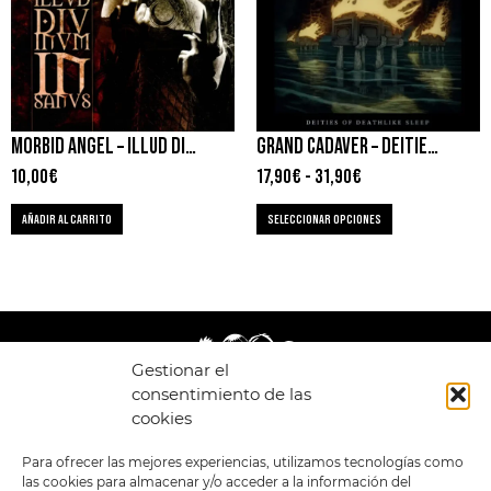
MORBID ANGEL – ILLUD DIVINUM INSANUS
GRAND CADAVER – DEITIES OF DEATHLIKE SLEEP
10,00
€
17,90
€
-
31,90
€
AÑADIR AL CARRITO
SELECCIONAR OPCIONES
Gestionar el
consentimiento de las
cookies
LEGAL
ENLACES
Para ofrecer las mejores experiencias, utilizamos tecnologías como
las cookies para almacenar y/o acceder a la información del