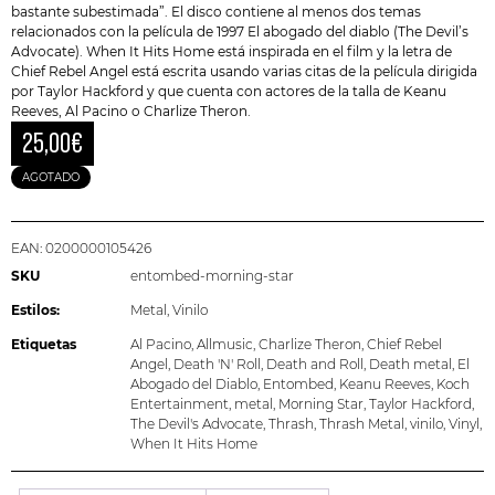
bastante subestimada”. El disco contiene al menos dos temas
relacionados con la película de 1997
El abogado del diablo
(The Devil’s
Advocate). When It Hits Home está inspirada en el film y la letra de
Chief Rebel Angel está escrita usando varias citas de la película dirigida
por Taylor Hackford y que cuenta con actores de la talla de Keanu
Reeves, Al Pacino o Charlize Theron.
25,00
€
AGOTADO
EAN:
0200000105426
SKU
entombed-morning-star
Estilos:
Metal
,
Vinilo
Etiquetas
Al Pacino
,
Allmusic
,
Charlize Theron
,
Chief Rebel
Angel
,
Death 'N' Roll
,
Death and Roll
,
Death metal
,
El
Abogado del Diablo
,
Entombed
,
Keanu Reeves
,
Koch
Entertainment
,
metal
,
Morning Star
,
Taylor Hackford
,
The Devil's Advocate
,
Thrash
,
Thrash Metal
,
vinilo
,
Vinyl
,
When It Hits Home