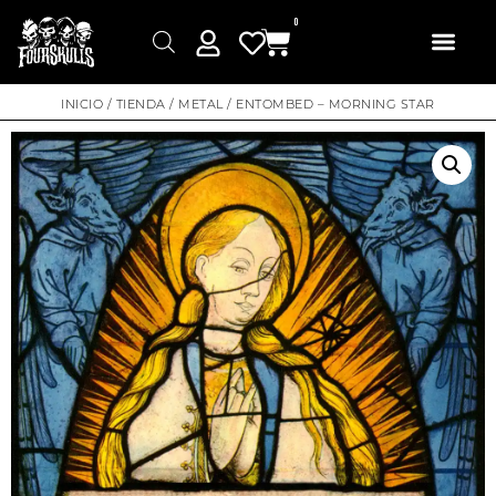
0
INICIO
/
TIENDA
/
METAL
/ ENTOMBED – MORNING STAR