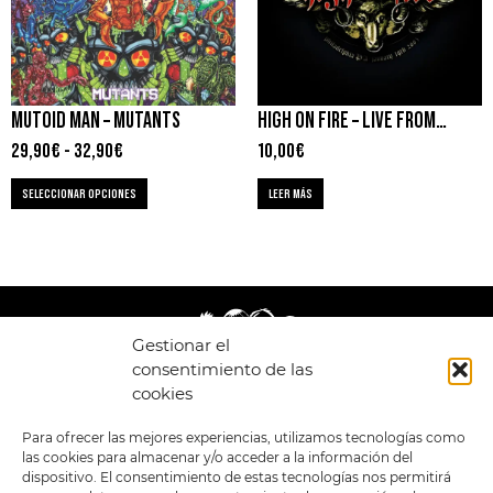
MUTOID MAN – MUTANTS
HIGH ON FIRE – LIVE FROM THE RELAPSE CONTAMINATION FESTIVAL
29,90
€
-
32,90
€
10,00
€
SELECCIONAR OPCIONES
LEER MÁS
Gestionar el
consentimiento de las
cookies
LEGAL
ENLACES
Para ofrecer las mejores experiencias, utilizamos tecnologías como
las cookies para almacenar y/o acceder a la información del
POLÍTICA DE
TIENDA
ESTILOS
dispositivo. El consentimiento de estas tecnologías nos permitirá
PRIVACIDAD
FORMATOS
PREVENTAS