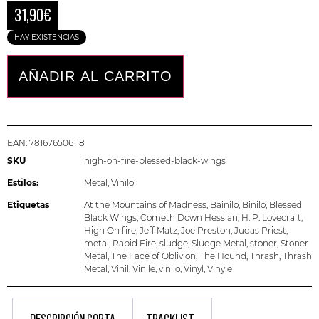
31,90
€
HAY EXISTENCIAS
AÑADIR AL CARRITO
EAN:
781676506118
SKU
high-on-fire-blessed-black-wings
Estilos:
Metal
,
Vinilo
Etiquetas
At the Mountains of Madness
,
Bainilo
,
Binilo
,
Blessed
Black Wings
,
Cometh Down Hessian
,
H. P. Lovecraft
,
High On fire
,
Jeff Matz
,
Joe Preston
,
Judas Priest
,
metal
,
Rapid Fire
,
sludge
,
Sludge Metal
,
stoner
,
Stoner
Metal
,
The Face of Oblivion
,
The Hound
,
Thrash
,
Thrash
Metal
,
Vinil
,
Vinile
,
vinilo
,
Vinyl
,
Vinyle