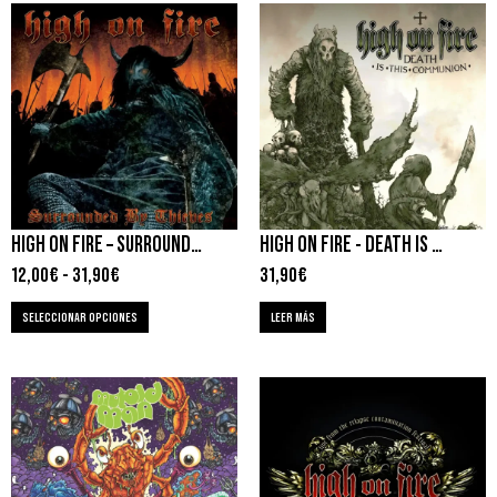
HIGH ON FIRE – SURROUNDED BY THIEVES
HIGH ON FIRE ‎- DEATH IS THIS COMMUNION
12,00
€
-
31,90
€
31,90
€
SELECCIONAR OPCIONES
LEER MÁS