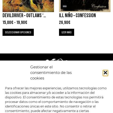
DEVILDRIVER – OUTLAWS ‘TIL THE END, VOL. 1
ILL NIÑO – CONFESSION
15,00
€
-
19,90
€
26,90
€
SELECCIONAR OPCIONES
LEER MÁS
Gestionar el
consentimiento de las
cookies
LEGAL
ENLACES
Para ofrecer las mejores experiencias, utilizamos tecnologías como
las cookies para almacenar y/o acceder a la información del
POLÍTICA DE
TIENDA
ESTILOS
dispositivo. El consentimiento de estas tecnologías nos permitirá
PRIVACIDAD
FORMATOS
PREVENTAS
procesar datos como el comportamiento de navegación o las
TÉRMINOS Y
OFERTAS
identificaciones únicas en este sitio. No consentir o retirar el
CONDICIONES
MERCHANDISING
GENERALES DE LA
consentimiento, puede afectar negativamente a ciertas