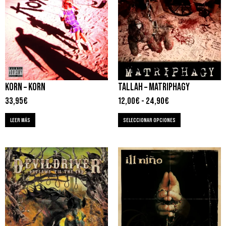
KORN – KORN
TALLAH – MATRIPHAGY
33,95
€
12,00
€
-
24,90
€
LEER MÁS
SELECCIONAR OPCIONES