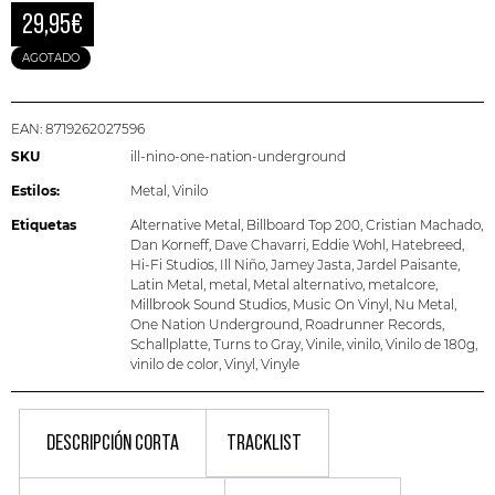
29,95
€
AGOTADO
EAN:
8719262027596
SKU
ill-nino-one-nation-underground
Estilos:
Metal
,
Vinilo
Etiquetas
Alternative Metal
,
Billboard Top 200
,
Cristian Machado
,
Dan Korneff
,
Dave Chavarri
,
Eddie Wohl
,
Hatebreed
,
Hi-Fi Studios
,
Ill Niño
,
Jamey Jasta
,
Jardel Paisante
,
Latin Metal
,
metal
,
Metal alternativo
,
metalcore
,
Millbrook Sound Studios
,
Music On Vinyl
,
Nu Metal
,
One Nation Underground
,
Roadrunner Records
,
Schallplatte
,
Turns to Gray
,
Vinile
,
vinilo
,
Vinilo de 180g
,
vinilo de color
,
Vinyl
,
Vinyle
DESCRIPCIÓN CORTA
TRACKLIST