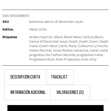
EAN:
801056885111
SKU
katatonia-dance-of-december-souls
Estilos:
Metal
,
Vinilo
Etiquetas
Anders Nyström
,
Black
,
Black Metal
,
Century Black
,
Dance of December Souls
,
Death
,
Death Doom
,
Death
metal
,
Doom Metal
,
Gothic Rock
,
Guillaume Le Huche
,
Helion Records
,
Jonas Renkse
,
Katatonia
,
metal
,
metal
progresivo
,
No Fashion Records
,
progressive metal
,
Progressive Rock
,
Rock Progresivo
,
vinilo
,
Vinyl
DESCRIPCIÓN CORTA
TRACKLIST
INFORMACIÓN ADICIONAL
VALORACIONES (0)