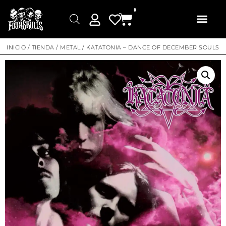
0
INICIO
/
TIENDA
/
METAL
/ KATATONIA – DANCE OF DECEMBER SOULS