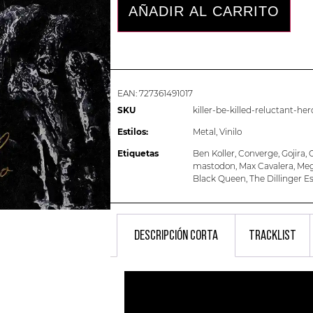
AÑADIR AL CARRITO
EAN:
727361491017
SKU
killer-be-killed-reluctant-her
Estilos:
Metal
,
Vinilo
Etiquetas
Ben Koller
,
Converge
,
Gojira
,
mastodon
,
Max Cavalera
,
Meg
Black Queen
,
The Dillinger E
DESCRIPCIÓN CORTA
TRACKLIST