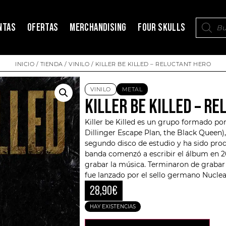
NTAS
OFERTAS
MERCHANDISING
FOUR SKULLS
INICIO
/
TIENDA
/
VINILO
/ KILLER BE KILLED – RELUCTANT HERO
VINILO
METAL
KILLER BE KILLED – R
Killer be Killed
es un grupo formado por M
Dillinger Escape Plan, the Black Queen)
segundo disco de estudio y ha sido pro
banda comenzó a escribir el álbum en 201
grabar la música. Terminaron de grabar
fue lanzado por el sello germano Nuclea
28,90
€
HAY EXISTENCIAS