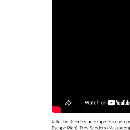
Killer be Killed es un grupo formado p
Escape Plan), Troy Sanders (Mastodon)