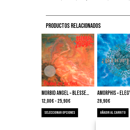
PRODUCTOS RELACIONADOS
MORBID ANGEL – BLESSED ARE THE SICK
AMORPHIS – ELEG
12,00
€
-
25,90
€
28,90
€
SELECCIONAR OPCIONES
AÑADIR AL CARRITO