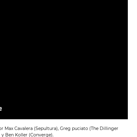
or Max Cavalera (Sepultura), Greg puciato (The Dillinger
 y Ben Koller (Converge).