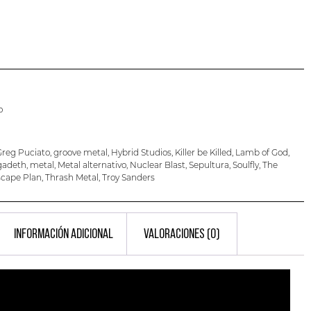
o
Greg Puciato
,
groove metal
,
Hybrid Studios
,
Killer be Killed
,
Lamb of God
,
adeth
,
metal
,
Metal alternativo
,
Nuclear Blast
,
Sepultura
,
Soulfly
,
The
scape Plan
,
Thrash Metal
,
Troy Sanders
INFORMACIÓN ADICIONAL
VALORACIONES (0)