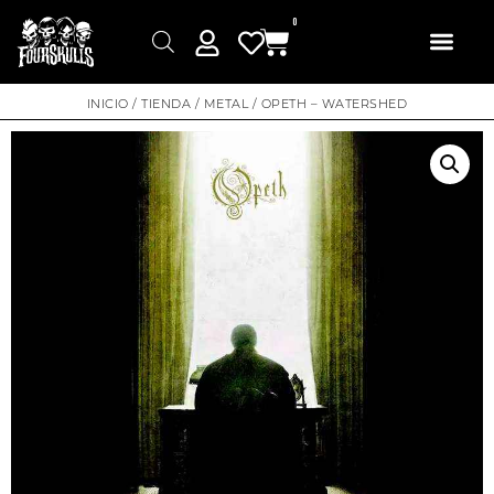
0
INICIO
/
TIENDA
/
METAL
/ OPETH – WATERSHED