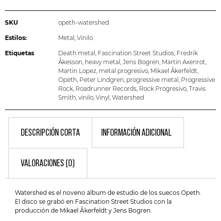
SKU
opeth-watershed
Estilos:
Metal
,
Vinilo
Etiquetas
Death metal
,
Fascination Street Studios
,
Fredrik
Åkesson
,
heavy metal
,
Jens Bogren
,
Martin Axenrot
,
Martin Lopez
,
metal progresivo
,
Mikael Åkerfeldt
,
Opeth
,
Peter Lindgren
,
progressive metal
,
Progressive
Rock
,
Roadrunner Records
,
Rock Progresivo
,
Travis
Smith
,
vinilo
,
Vinyl
,
Watershed
DESCRIPCIÓN CORTA
INFORMACIÓN ADICIONAL
VALORACIONES (0)
Watershed es el noveno álbum de estudio de los suecos Opeth.
El disco se grabó en Fascination Street Studios con la
producción de Mikael Åkerfeldt y Jens Bogren.