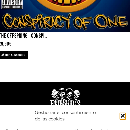
THE OFFSPRING – CONSPIRACY OF ONE
29,90
€
AÑADIR AL CARRITO
Gestionar el consentimiento
de las cookies
LEGAL
ENLACES