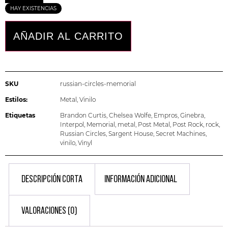
HAY EXISTENCIAS
AÑADIR AL CARRITO
SKU
russian-circles-memorial
Estilos:
Metal
,
Vinilo
Etiquetas
Brandon Curtis
,
Chelsea Wolfe
,
Empros
,
Ginebra
,
Interpol
,
Memorial
,
metal
,
Post Metal
,
Post Rock
,
rock
,
Russian Circles
,
Sargent House
,
Secret Machines
,
vinilo
,
Vinyl
DESCRIPCIÓN CORTA
INFORMACIÓN ADICIONAL
VALORACIONES (0)