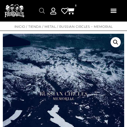
0
INICIO
/
TIENDA
/
METAL
/ RUSSIAN CIRCLES – MEMORIAL