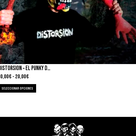
DISTORSION – EL PUNKY DEL HACHA
10,00
€
-
20,00
€
SELECCIONAR OPCIONES